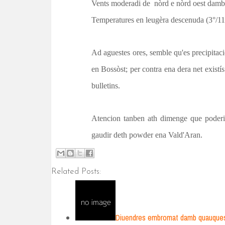
Vents moderadi de nòrd e
nòrd oest
damb 
Temperatures en leugèra descenuda (3°/11°
Ad aguestes ores, semble qu'es precipitac
en Bossòst; per contra ena dera net existís
bulletins.
Atencion tanben ath dimenge que poderie 
gaudir deth
powder
ena
Val
d'
Aran
.
Related Posts:
Diuendres embromat damb quauques 