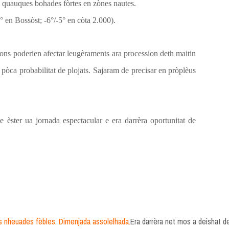
quauques bohades fòrtes en zònes nautes.
 en Bossòst; -6°/-5° en còta 2.000).
ions poderien afectar leugèraments ara procession deth maitin
 pòca probabilitat de plojats. Sajaram de precisar en pròplèus
èster ua jornada espectacular e era darrèra oportunitat de
nheuades fèbles. Dimenjada assolelhada.
Era darrèra net mos a deishat d