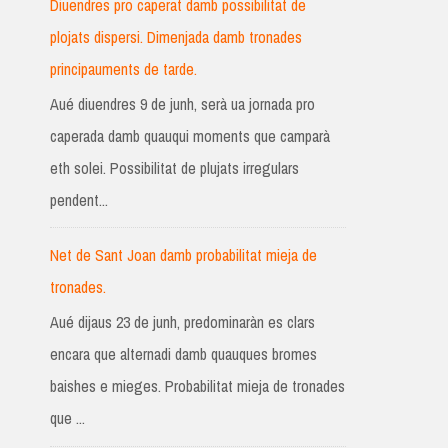
Diuendres pro caperat damb possibilitat de
plojats dispersi. Dimenjada damb tronades
principauments de tarde.
Aué diuendres 9 de junh, serà ua jornada pro
caperada damb quauqui moments que camparà
eth solei. Possibilitat de plujats irregulars
pendent...
Net de Sant Joan damb probabilitat mieja de
tronades.
Aué dijaus 23 de junh, predominaràn es clars
encara que alternadi damb quauques bromes
baishes e mieges. Probabilitat mieja de tronades
que ...