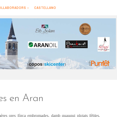
OLLABORADORS
CASTELLANO
es en Aran
mères ores fòrça embromades,
damb quauqui plojats fèbles.