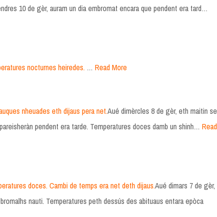
endres 10 de gèr, auram un dia embromat encara que pendent era tard…
eratures nocturnes heiredes.
…
Read More
auques nheuades eth dijaus pera net.
Aué dimèrcles 8 de gèr, eth maitin se
apareisheràn pendent era tarde. Temperatures doces damb un shinh…
Read
eratures doces. Cambi de temps era net deth dijaus.
Aué dimars 7 de gèr,
i bromalhs nauti. Temperatures peth dessús des abituaus entara epòca