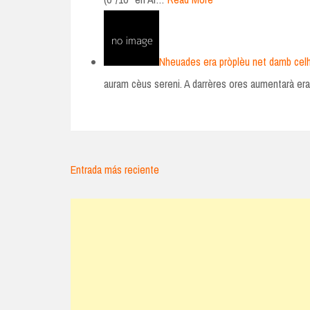
Nheuades era pròplèu net damb celhs
auram cèus sereni. A darrères ores aumentarà era
Entrada más reciente