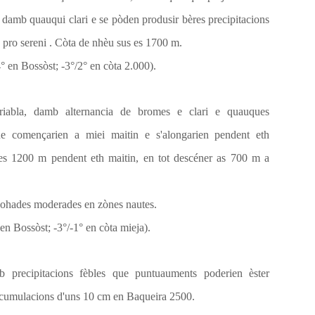
damb quauqui clari e se pòden produsir bères precipitacions
s pro
sereni
. Còta de nhèu sus es 1700 m.
° en Bossòst; -3°/2° en còta 2.000).
ariabla, damb
alternancia
de bromes e clari e quauques
 començarien a miei maitin e s'alongarien pendent eth
nes 1200 m pendent eth maitin, en tot descéner as 700 m a
hades moderades en zònes nautes.
en Bossòst; -3°/-1° en còta mieja).
precipitacions fèbles que puntuauments poderien èster
Acumulacions d'uns 10
cm
en Baqueira 2500.