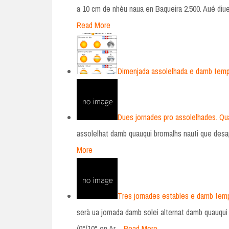
a 10 cm de nhèu naua en Baqueira 2.500. Aué diu
Read More
Dimenjada assolelhada e damb temp
Dues jornades pro assolelhades. Qu
assolelhat damb quauqui bromalhs nauti que des
More
Tres jornades estables e damb temp
serà ua jornada damb solei alternat damb quauqu
(0°/10° en Ar…
Read More