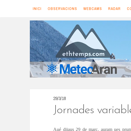
INICI
OBSERVACIONS
WEBCAMS
RADAR
C
S
k
i
p
t
o
c
o
n
29/3/18
t
Jornades variabl
e
n
Aué dijaus 29 de març, auram ues pru