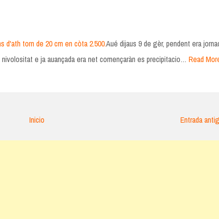
 d'ath torn de 20 cm en còta 2.500.
Aué dijaus 9 de gèr, pendent era jorna
 nivolositat e ja auançada era net començaràn es precipitacio…
Read Mor
Inicio
Entrada anti