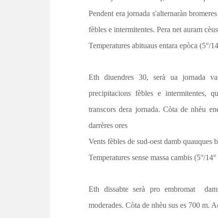
t
Pendent era jornada s'
alternaràn
bromeres 
fèbles e
intermitentes
. Pera net auram cèu
Temperatures abituaus entara epòca (5°/14
Eth diuendres 30, serà ua jornada v
precipitacions fèbles e
intermitentes,
que
transcors dera jornada. Còta de nhèu e
darrères ores
Vents fèbles de
sud-oest
damb quauques bo
Temperatures sense
massa
cambis (5°/14° 
Eth dissabte serà pro
embromat
damb 
moderades. Còta de nhèu sus es 700 m. 