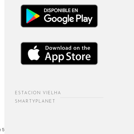
ESTACION VIELHA
SMARTYPLANET
e 5