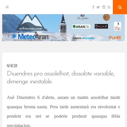
F
T
I
R
S
S
a
w
n
S
e
c
i
s
S
a
k
e
t
t
r
b
t
a
c
o
e
g
h
i
o
r
r
k
a
p
m
t
o
c
6/4/18
o
Diuendres pro assolelhat, dissabte variable,
n
dimenge inestable.
t
Aué Diuendres 6 d'abriu, auram un maitin assolelhat damb
e
quauqua broma nauta. Pera tarde aumentarà era nivolositat e
n
pendent era net se poderie produsir quauqua fèbla
t
precipitacion.