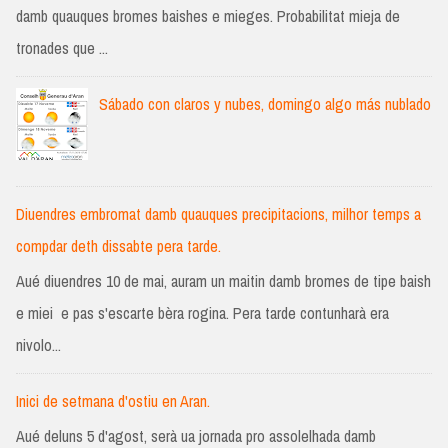
damb quauques bromes baishes e mieges. Probabilitat mieja de
tronades que ...
Sábado con claros y nubes, domingo algo más nublado
Diuendres embromat damb quauques precipitacions, milhor temps a
compdar deth dissabte pera tarde.
Aué diuendres 10 de mai, auram un maitin damb bromes de tipe baish
e miei e pas s'escarte bèra rogina. Pera tarde contunharà era
nivolo...
Inici de setmana d'ostiu en Aran.
Aué deluns 5 d'agost, serà ua jornada pro assolelhada damb