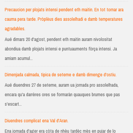
Precaucion per plojats intensi pendent eth maitin. En tot tornar ara
cauma pera tarde. Pròplèus dies assolelhadi e damb temperatures
agradables.
Aué dimars 20 d'agost, pendent eth maitin auram nivolositat
abondiua damb plojats intensi e puntuauments fòrça intensi. Ja
amiam acumul...
Dimenjada calmada, tipica de seteme e damb dimenge d'ostiu.
Aué diuendres 27 de seteme, auram ua jornada pro assolelhada,
encara qu'a darrères ores se formaràn quauques brumes que pas
s'escart...
Diuendres complicat ena Val d'Aran.
Ena jornada d'ager era còta de nhèu tardèc mès en pujar de lo