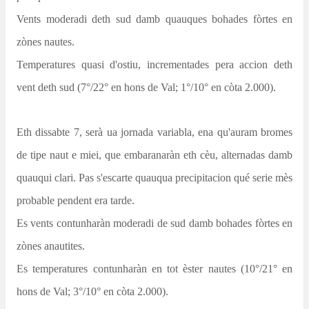
Vents moderadi deth sud damb quauques bohades fòrtes en
zònes nautes.
Temperatures quasi
d'ostiu,
incrementades pera accion deth
vent deth sud (7°/22° en hons de Val; 1°/10° en còta 2.000).
Eth dissabte 7, serà ua jornada variabla, ena qu'auram bromes
de tipe naut e miei, que embaranaràn eth cèu,
alternadas
damb
quauqui clari. Pas s'escarte quauqua precipitacion qué serie mès
probable pendent era tarde.
Es vents contunharàn moderadi de sud damb bohades fòrtes en
zònes anautites.
Es temperatures contunharàn en tot èster nautes (10°/21° en
hons de Val; 3°/10° en còta 2.000).