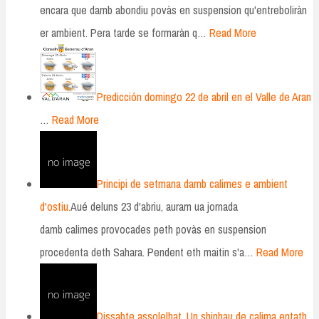
encara que damb abondiu povàs en suspension qu'entreboliràn
er ambient. Pera tarde se formaràn q…
Read More
Predicción domingo 22 de abril en el Valle de Aran
…
Read More
Principi de setmana damb calimes e ambient
d'ostiu.
Aué deluns 23 d'abriu, auram ua jornada
damb calimes provocades peth povàs en suspension
procedenta deth Sahara. Pendent eth maitin s'a…
Read More
Dissabte assolelhat. Un shinhau de calima entath