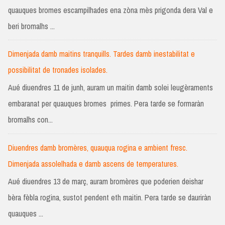
quauques bromes escampilhades ena zòna mès prigonda dera Val e
beri bromalhs ...
Dimenjada damb maitins tranquills. Tardes damb inestabilitat e
possibilitat de tronades isolades.
Aué diuendres 11 de junh, auram un maitin damb solei leugèraments
embaranat per quauques bromes primes. Pera tarde se formaràn
bromalhs con...
Diuendres damb bromères, quauqua rogina e ambient fresc.
Dimenjada assolelhada e damb ascens de temperatures.
Aué diuendres 13 de març, auram bromères que poderien deishar
bèra fèbla rogina, sustot pendent eth maitin. Pera tarde se dauriràn
quauques ...