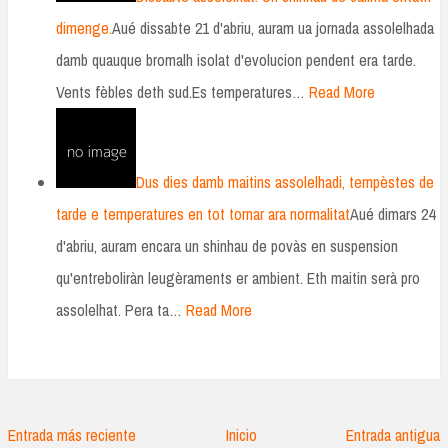
dimenge.
Aué dissabte 21 d'abriu, auram ua jornada assolelhada
damb quauque bromalh isolat d'evolucion pendent era tarde.
Vents fèbles deth sud.Es temperatures…
Read More
Dus dies damb maitins assolelhadi, tempèstes de
tarde e temperatures en tot tornar ara normalitat
Aué dimars 24
d'abriu, auram encara un shinhau de povàs en suspension
qu'entreboliràn leugèraments er ambient. Eth maitin serà pro
assolelhat. Pera ta…
Read More
Entrada más reciente
Inicio
Entrada antigua