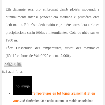
Eth dimenge serà pro embromat
damb plojats moderadi e
puntuauments intensi pendent era maitiada e prumères ores
deth maitin. Eth rèste deth maitin e prumères ores dera tarde es
precipitacions seràn fèbles e
intermitentes
. Còta de nhèu sus es
1900 m.
Fòrta Descenuda des temperatures, sustot des maximales
(6°/11° en hons de Val; 0°/2° en còta 2.000).
Related Posts:
Temperatures en tot tornar ara normalitat en
Aran
Aué dimèrcles 25 d'abriu, auram un maitin assolelhat,