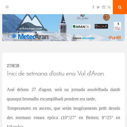
F
T
I
R
S
S
a
w
n
S
e
c
i
s
S
a
k
e
t
t
r
b
t
a
c
o
e
g
h
i
o
r
r
k
a
p
m
t
o
c
27/8/18
o
Inici de setmana d'ostiu ena Val d'Aran.
n
Aué deluns 27 d'agost, serà ua jornada assolelhada damb
t
quauqui bromalhs escampilhadi pendent era tarde.
e
n
Temperatures en ascens, que seràn leugèraments peth dessús
t
des normaus entara epòca (10°/27° en Betren; 8°/25° en
Vilamòs).