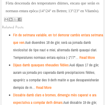
Fòrta descenuda des temperatures diürnes, encara que seràn es
normaus entara epòca (14°/24° en Betren; 13°/23° en Vilamòs).
Related Posts:
Fin de setmana variable, en tot demorar cambis entara setmana
que ven.
Aué diuendres 18 de gèr, serà ua jornada damb
nivolositat de tipe naut e miei, alternada damb quauqui clari.
Temperatures normaus entara epòca (-1°/7°…
Read More
Dijaus damb quauques nheuades fèbles.
Aué dijaus 17 de gèr,
auram ua jornada pro caperada damb precipitacions fèbles,
apuprètz a compdar des 9 deth maitin e que desapareisheràn
dempús de m…
Read More
Dissabte damb clars e bromes, dimenge mès caperat e ara
expectativa a compdar deth dimars.
Aué dissabte 19 de gèr,