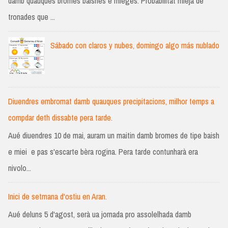
damb quauques bromes baishes e mieges. Probabilitat mieja de
tronades que ...
Sábado con claros y nubes, domingo algo más nublado
Diuendres embromat damb quauques precipitacions, milhor temps a
compdar deth dissabte pera tarde.
Aué diuendres 10 de mai, auram un maitin damb bromes de tipe baish
e miei e pas s'escarte bèra rogina. Pera tarde contunharà era
nivolo...
Inici de setmana d'ostiu en Aran.
Aué deluns 5 d'agost, serà ua jornada pro assolelhada damb