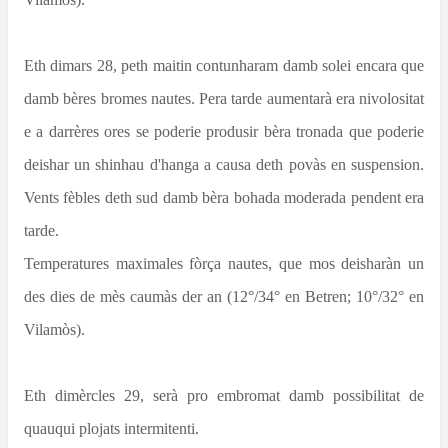
Eth dimars 28, peth maitin contunharam damb solei encara que
damb bères bromes nautes. Pera tarde aumentarà era nivolositat
e a darrères ores se poderie produsir bèra tronada que poderie
deishar un shinhau d'hanga a causa deth povàs en suspension.
Vents fèbles deth sud damb bèra bohada moderada pendent era
tarde.
Temperatures maximales fòrça nautes, que mos deisharàn un
des dies de mès caumàs der an (12°/34° en Betren; 10°/32° en
Vilamòs).
Eth dimèrcles 29, serà pro embromat damb possibilitat de
quauqui plojats intermitenti.