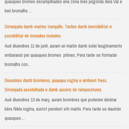
quauques bromes escampilhades ena zòna mès prigonda dera Val e
beri bromalhs ...
Dimenjada damb maitins tranquills. Tardes damb inestabilitat e
possibilitat de tronades isolades.
Aué diuendres 11 de junh, auram un maitin damb solei leugèraments
embaranat per quauques bromes primes. Pera tarde se formaràn
bromalhs con...
Diuendres damb bromères, quauqua rogina e ambient fresc.
Dimenjada assolelhada e damb ascens de temperatures.
Aué diuendres 13 de març, auram bromères que poderien deishar
bèra fèbla rogina, sustot pendent eth maitin. Pera tarde se dauriràn
quauques ...