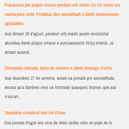
Precaucion per plojats intensi pendent eth maitin. En tot tornar ara
cauma pera tarde. Pròplèus dies assolelhadi e damb temperatures
agradables.
Aué dimars 20 d'agost, pendent eth maitin auram nivolositat
abondiua damb plojats intensi e puntuauments fòrça intensi. Ja
amiam acumul...
Dimenjada calmada, tipica de seteme e damb dimenge d'ostiu.
Aué diuendres 27 de seteme, auram ua jornada pro assolelhada,
encara qu'a darrères ores se formaràn quauques brumes que pas
s'escart...
Diuendres complicat ena Val d'Aran.
Ena jornada d'ager era còta de nhèu tardèc mès en pujar de lo