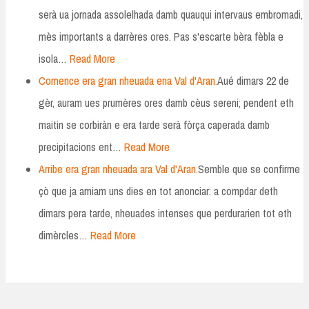
serà ua jornada assolelhada damb quauqui intervaus embromadi,
mès importants a darrères ores. Pas s'escarte bèra fèbla e
isola…
Read More
Comence era gran nheuada ena Val d'Aran.
Aué dimars 22 de
gèr, auram ues prumères ores damb cèus sereni; pendent eth
maitin se corbiràn e era tarde serà fòrça caperada damb
precipitacions ent…
Read More
Arribe era gran nheuada ara Val d'Aran.
Semble que se confirme
çò que ja amiam uns dies en tot anonciar: a compdar deth
dimars pera tarde, nheuades intenses que perdurarien tot eth
dimèrcles…
Read More