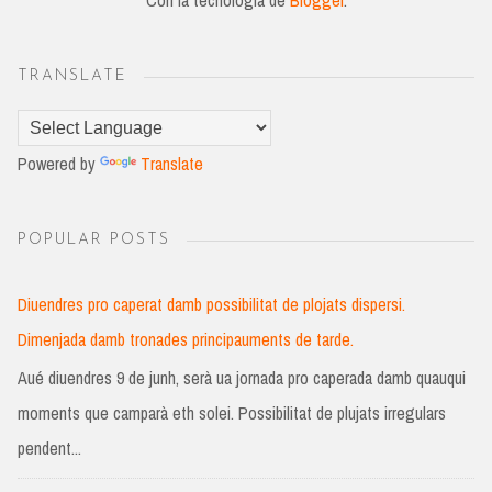
Con la tecnología de
Blogger
.
TRANSLATE
Powered by
Translate
POPULAR POSTS
Diuendres pro caperat damb possibilitat de plojats dispersi.
Dimenjada damb tronades principauments de tarde.
Aué diuendres 9 de junh, serà ua jornada pro caperada damb quauqui
moments que camparà eth solei. Possibilitat de plujats irregulars
pendent...