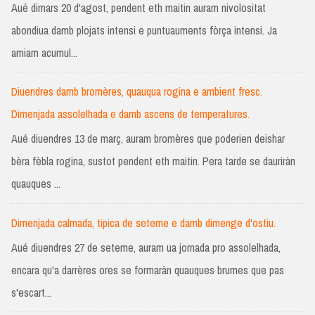
Aué dimars 20 d'agost, pendent eth maitin auram nivolositat
abondiua damb plojats intensi e puntuauments fòrça intensi. Ja
amiam acumul...
Diuendres damb bromères, quauqua rogina e ambient fresc.
Dimenjada assolelhada e damb ascens de temperatures.
Aué diuendres 13 de març, auram bromères que poderien deishar
bèra fèbla rogina, sustot pendent eth maitin. Pera tarde se dauriràn
quauques ...
Dimenjada calmada, tipica de seteme e damb dimenge d'ostiu.
Aué diuendres 27 de seteme, auram ua jornada pro assolelhada,
encara qu'a darrères ores se formaràn quauques brumes que pas
s'escart...