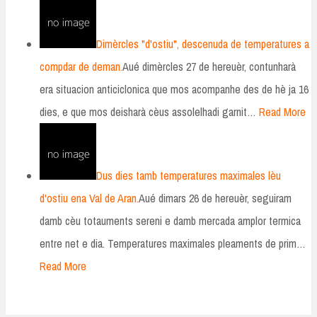
Dimèrcles "d'ostiu", descenuda de temperatures a
compdar de deman.
Aué dimèrcles 27 de hereuèr, contunharà
era situacion anticiclonica que mos acompanhe des de hè ja 16
dies, e que mos deisharà cèus assolelhadi garnit…
Read More
Dus dies tamb temperatures maximales lèu
d'ostiu ena Val de Aran.
Aué dimars 26 de hereuèr, seguiram
damb cèu totauments sereni e damb mercada amplor termica
entre net e dia. Temperatures maximales pleaments de prim…
Read More