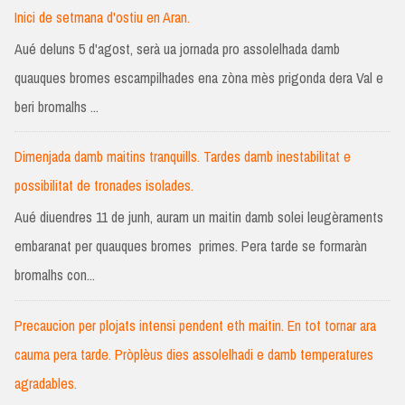
Inici de setmana d'ostiu en Aran.
Aué deluns 5 d'agost, serà ua jornada pro assolelhada damb
quauques bromes escampilhades ena zòna mès prigonda dera Val e
beri bromalhs ...
Dimenjada damb maitins tranquills. Tardes damb inestabilitat e
possibilitat de tronades isolades.
Aué diuendres 11 de junh, auram un maitin damb solei leugèraments
embaranat per quauques bromes primes. Pera tarde se formaràn
bromalhs con...
Precaucion per plojats intensi pendent eth maitin. En tot tornar ara
cauma pera tarde. Pròplèus dies assolelhadi e damb temperatures
agradables.