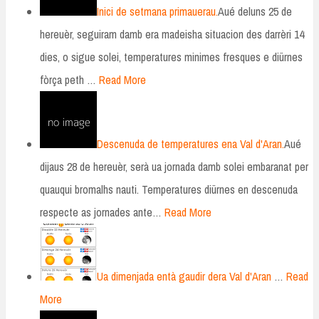
Inici de setmana primauerau.
Aué deluns 25 de
hereuèr, seguiram damb era madeisha situacion des darrèri 14
dies, o sigue solei, temperatures minimes fresques e diürnes
fòrça peth …
Read More
Descenuda de temperatures ena Val d'Aran.
Aué
dijaus 28 de hereuèr, serà ua jornada damb solei embaranat per
quauqui bromalhs nauti. Temperatures diürnes en descenuda
respecte as jornades ante…
Read More
Ua dimenjada entà gaudir dera Val d'Aran
…
Read
More