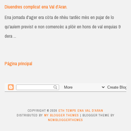
Diuendres complicat ena Val d'Aran.
Ena jornada d'ager era còta de nhèu tardèc mès en pujar de lo
qu'auíem previst e non comencèc a plòir en hons de val enquias 9
dera ...
Página principal
COPYRIGHT ©
2026
ETH TEMPS ENA VAL D'ARAN
DISTRIBUTED BY
MY BLOGGER THEMES
| BLOGGER THEME BY
NEWBLOGGERTHEMES