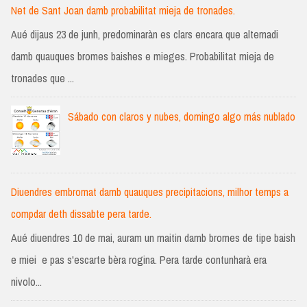
Net de Sant Joan damb probabilitat mieja de tronades.
Aué dijaus 23 de junh, predominaràn es clars encara que alternadi
damb quauques bromes baishes e mieges. Probabilitat mieja de
tronades que ...
Sábado con claros y nubes, domingo algo más nublado
Diuendres embromat damb quauques precipitacions, milhor temps a
compdar deth dissabte pera tarde.
Aué diuendres 10 de mai, auram un maitin damb bromes de tipe baish
e miei e pas s'escarte bèra rogina. Pera tarde contunharà era
nivolo...