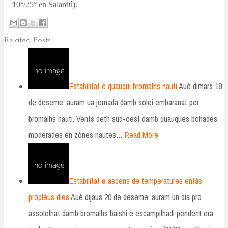
10°/25° en Salardú).
Related Posts:
Estabilitat e quauqui bromalhs nauti.
Aué dimars 18
de deseme, auram ua jornada damb solei embaranat per
bromalhs nauti. Vents deth sud-oest damb quauques bohades
moderades en zònes nautes…
Read More
Estabilitat e ascens de temperatures entàs
pròplèus dies.
Aué dijaus 20 de deseme, auram un dia pro
assolelhat damb bromalhs baishi e escampilhadi pendent era