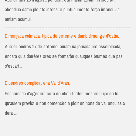
abondiua damb plojats intensi e puntuauments fòrça intensi. Ja
amiam acumul...
Dimenjada calmada, tipica de seteme e damb dimenge d'ostiu.
Aué diuendres 27 de seteme, auram ua jornada pro assolelhada,
encara qu'a darrères ores se formaràn quauques brumes que pas
s'escart...
Diuendres complicat ena Val d'Aran.
Ena jornada d'ager era còta de nhèu tardèc mès en pujar de lo
qu'auíem previst e non comencèc a plòir en hons de val enquias 9
dera ...