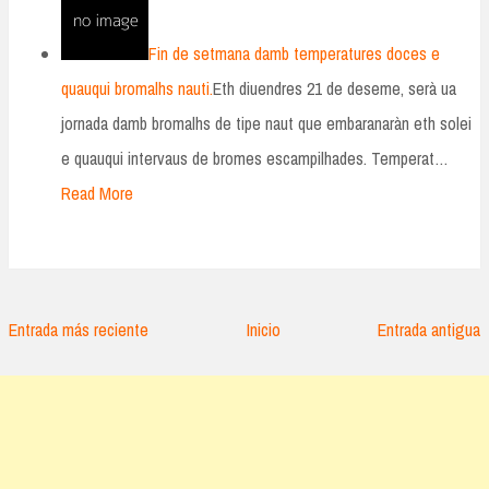
Fin de setmana damb temperatures doces e
quauqui bromalhs nauti.
Eth diuendres 21 de deseme, serà ua
jornada damb bromalhs de tipe naut que embaranaràn eth solei
e quauqui intervaus de bromes escampilhades. Temperat…
Read More
Entrada más reciente
Inicio
Entrada antigua