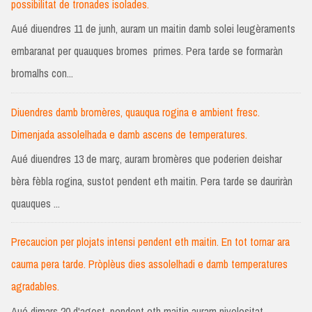
possibilitat de tronades isolades.
Aué diuendres 11 de junh, auram un maitin damb solei leugèraments
embaranat per quauques bromes primes. Pera tarde se formaràn
bromalhs con...
Diuendres damb bromères, quauqua rogina e ambient fresc.
Dimenjada assolelhada e damb ascens de temperatures.
Aué diuendres 13 de març, auram bromères que poderien deishar
bèra fèbla rogina, sustot pendent eth maitin. Pera tarde se dauriràn
quauques ...
Precaucion per plojats intensi pendent eth maitin. En tot tornar ara
cauma pera tarde. Pròplèus dies assolelhadi e damb temperatures
agradables.
Aué dimars 20 d'agost, pendent eth maitin auram nivolositat