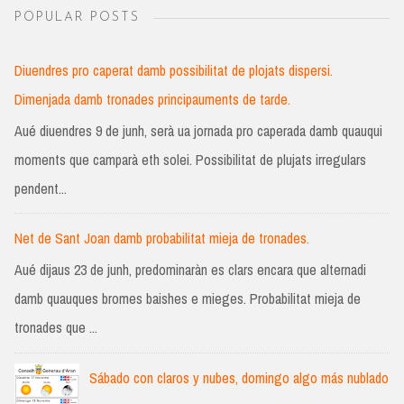
POPULAR POSTS
Diuendres pro caperat damb possibilitat de plojats dispersi.
Dimenjada damb tronades principauments de tarde.
Aué diuendres 9 de junh, serà ua jornada pro caperada damb quauqui
moments que camparà eth solei. Possibilitat de plujats irregulars
pendent...
Net de Sant Joan damb probabilitat mieja de tronades.
Aué dijaus 23 de junh, predominaràn es clars encara que alternadi
damb quauques bromes baishes e mieges. Probabilitat mieja de
tronades que ...
Sábado con claros y nubes, domingo algo más nublado