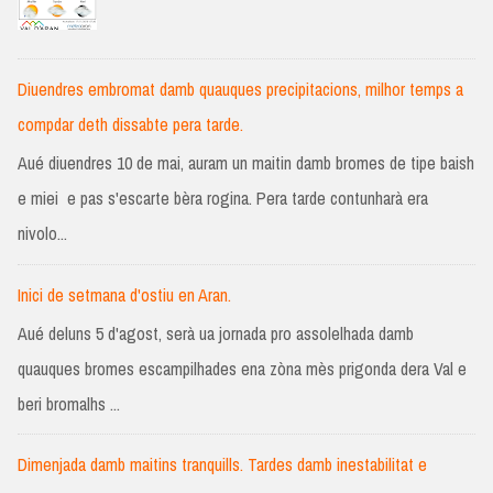
Diuendres embromat damb quauques precipitacions, milhor temps a
compdar deth dissabte pera tarde.
Aué diuendres 10 de mai, auram un maitin damb bromes de tipe baish
e miei e pas s'escarte bèra rogina. Pera tarde contunharà era
nivolo...
Inici de setmana d'ostiu en Aran.
Aué deluns 5 d'agost, serà ua jornada pro assolelhada damb
quauques bromes escampilhades ena zòna mès prigonda dera Val e
beri bromalhs ...
Dimenjada damb maitins tranquills. Tardes damb inestabilitat e