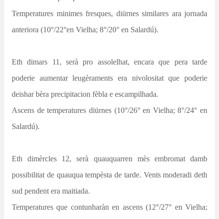
Temperatures minimes fresques, diürnes similares ara jornada
anteriora (10°/22°en Vielha; 8°/20° en Salardú).
Eth dimars 11, serà pro assolelhat, encara que pera tarde
poderie aumentar leugèraments era nivolositat que poderie
deishar bèra precipitacion fèbla e escampilhada.
Ascens de temperatures diürnes (10°/26° en Vielha; 8°/24° en
Salardú).
Eth dimèrcles 12, serà quauquarren mès embromat damb
possibilitat de quauqua tempèsta de tarde. Vents moderadi deth
sud pendent era maitiada.
Temperatures que contunharàn en ascens (12°/27° en Vielha;