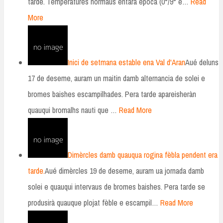
tarde. Temperatures normaus entara epòca (0°/9° e…
Read
More
Inici de setmana estable ena Val d'Aran
Aué deluns
17 de deseme, auram un maitin damb alternancia de solei e
bromes baishes escampilhades. Pera tarde apareisheràn
quauqui bromalhs nauti que …
Read More
Dimèrcles damb quauqua rogina fèbla pendent era
tarde.
Aué dimèrcles 19 de deseme, auram ua jornada damb
solei e quauqui intervaus de bromes baishes. Pera tarde se
produsirà quauque plojat fèble e escampil…
Read More