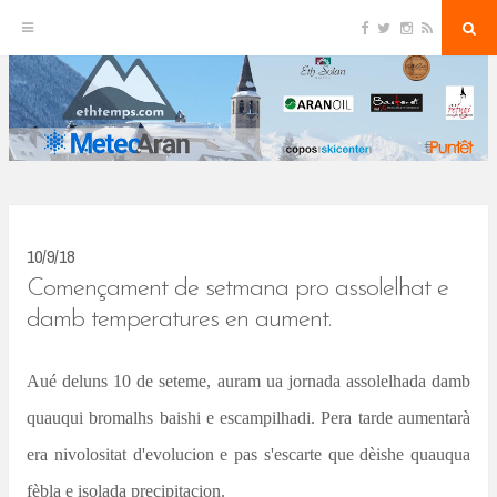
F
T
I
R
S
S
a
w
n
S
e
c
i
s
S
a
k
e
t
t
r
b
t
a
c
o
e
g
h
i
o
r
r
k
a
p
m
t
o
c
10/9/18
o
Començament de setmana pro assolelhat e
n
damb temperatures en aument.
t
Aué deluns 10 de seteme, auram ua jornada assolelhada damb
e
quauqui bromalhs baishi e escampilhadi. Pera tarde aumentarà
n
era nivolositat d'evolucion e pas s'escarte que dèishe quauqua
t
fèbla e isolada precipitacion.