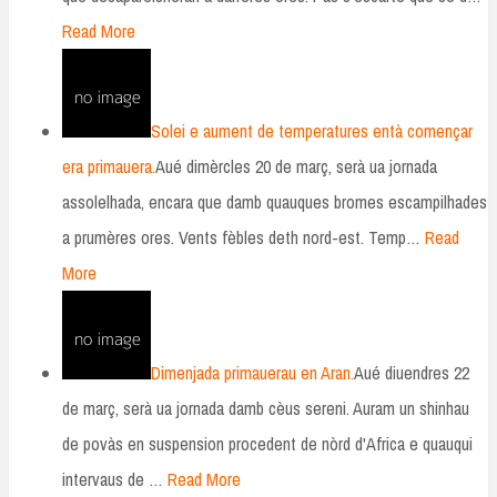
Read More
Solei e aument de temperatures entà començar
era primauera.
Aué dimèrcles 20 de març, serà ua jornada
assolelhada, encara que damb quauques bromes escampilhades
a prumères ores. Vents fèbles deth nord-est. Temp…
Read
More
Dimenjada primauerau en Aran.
Aué diuendres 22
de març, serà ua jornada damb cèus sereni. Auram un shinhau
de povàs en suspension procedent de nòrd d'Africa e quauqui
intervaus de …
Read More