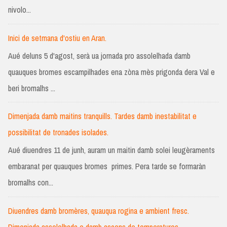
nivolo...
Inici de setmana d'ostiu en Aran.
Aué deluns 5 d'agost, serà ua jornada pro assolelhada damb
quauques bromes escampilhades ena zòna mès prigonda dera Val e
beri bromalhs ...
Dimenjada damb maitins tranquills. Tardes damb inestabilitat e
possibilitat de tronades isolades.
Aué diuendres 11 de junh, auram un maitin damb solei leugèraments
embaranat per quauques bromes primes. Pera tarde se formaràn
bromalhs con...
Diuendres damb bromères, quauqua rogina e ambient fresc.
Dimenjada assolelhada e damb ascens de temperatures.