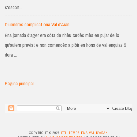
s'escart...
Diuendres complicat ena Val d'Aran.
Ena jornada d'ager era còta de nhèu tardèc mès en pujar de lo
qu'auíem previst e non comencèc a plòir en hons de val enquias 9
dera ...
Página principal
COPYRIGHT ©
2026
ETH TEMPS ENA VAL D'ARAN