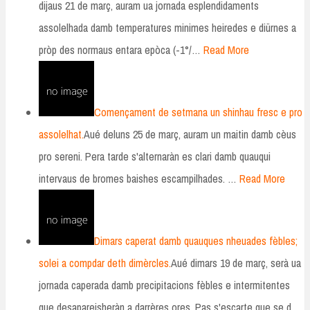
dijaus 21 de març, auram ua jornada esplendidaments
assolelhada damb temperatures minimes heiredes e diürnes a
pròp des normaus entara epòca (-1°/…
Read More
Començament de setmana un shinhau fresc e pro
assolelhat.
Aué deluns 25 de març, auram un maitin damb cèus
pro sereni. Pera tarde s'alternaràn es clari damb quauqui
intervaus de bromes baishes escampilhades. …
Read More
Dimars caperat damb quauques nheuades fèbles;
solei a compdar deth dimèrcles.
Aué dimars 19 de març, serà ua
jornada caperada damb precipitacions fèbles e intermitentes
que desapareisheràn a darrères ores. Pas s'escarte que se d…