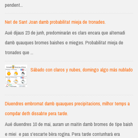
pendent...
Net de Sant Joan damb probabilitat mieja de tronades.
Aué dijaus 23 de junh, predominaràn es clars encara que alternadi
damb quauques bromes baishes e mieges. Probabilitat mieja de
tronades que ...
Sábado con claros y nubes, domingo algo más nublado
Diuendres embromat damb quauques precipitacions, milhor temps a
compdar deth dissabte pera tarde.
Aué diuendres 10 de mai, auram un maitin damb bromes de tipe baish
e miei e pas s'escarte bèra rogina. Pera tarde contunharà era