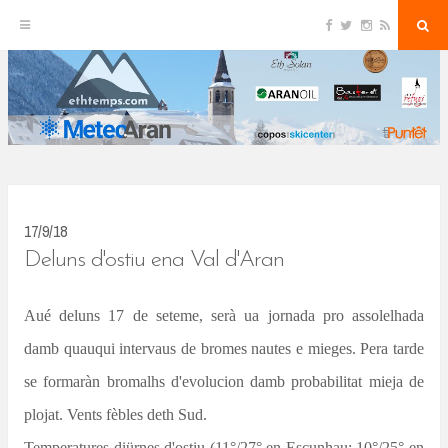
F
T
I
R
S
S
a
w
n
S
e
c
i
s
S
a
k
e
t
t
r
b
t
a
c
o
e
g
h
i
o
r
r
k
a
p
m
t
o
c
17/9/18
o
Deluns d'ostiu ena Val d'Aran
n
Aué deluns 17 de seteme, serà ua jornada pro assolelhada
t
damb quauqui intervaus de bromes nautes e mieges. Pera tarde
e
n
se formaràn bromalhs d'evolucion damb probabilitat mieja de
t
plojat. Vents fèbles deth Sud.
Temperatures diürnes d'ostiu (11°/27° en Escunhau; 10°/25° en