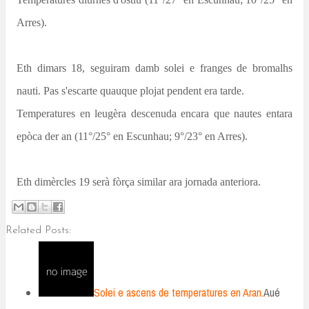
Arres).
Eth dimars 18, seguiram damb solei e franges de bromalhs
nauti. Pas s'escarte quauque plojat pendent era tarde.
Temperatures en leugèra descenuda encara que nautes entara
epòca der an (11°/25° en Escunhau; 9°/23° en Arres).
Eth dimèrcles 19 serà fòrça similar ara jornada anteriora.
Related Posts:
Solei e ascens de temperatures en Aran.
Aué