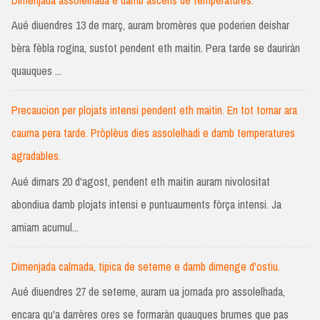
Aué diuendres 13 de març, auram bromères que poderien deishar
bèra fèbla rogina, sustot pendent eth maitin. Pera tarde se dauriràn
quauques ...
Precaucion per plojats intensi pendent eth maitin. En tot tornar ara
cauma pera tarde. Pròplèus dies assolelhadi e damb temperatures
agradables.
Aué dimars 20 d'agost, pendent eth maitin auram nivolositat
abondiua damb plojats intensi e puntuauments fòrça intensi. Ja
amiam acumul...
Dimenjada calmada, tipica de seteme e damb dimenge d'ostiu.
Aué diuendres 27 de seteme, auram ua jornada pro assolelhada,
encara qu'a darrères ores se formaràn quauques brumes que pas