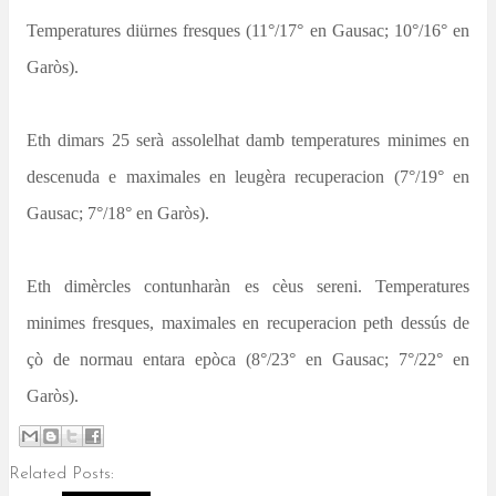
Temperatures diürnes fresques (11°/17° en Gausac; 10°/16° en
Garòs).
Eth dimars 25 serà assolelhat damb temperatures minimes en
descenuda e maximales en leugèra recuperacion (7°/19° en
Gausac; 7°/18° en Garòs).
Eth dimèrcles contunharàn es cèus sereni. Temperatures
minimes fresques, maximales en recuperacion peth dessús de
çò de normau entara epòca (8°/23° en Gausac; 7°/22° en
Garòs).
Related Posts: