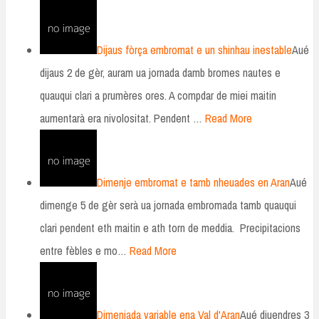
Dijaus fòrça embromat e un shinhau inestable
Aué
dijaus 2 de gèr, auram ua jornada damb bromes nautes e
quauqui clari a prumères ores. A compdar de miei maitin
aumentarà era nivolositat. Pendent …
Read More
Dimenje embromat e tamb nheuades en Aran
Aué
dimenge 5 de gèr serà ua jornada embromada tamb quauqui
clari pendent eth maitin e ath torn de meddia. Precipitacions
entre fèbles e mo…
Read More
Dimenjada variable ena Val d'Aran
Aué diuendres 3