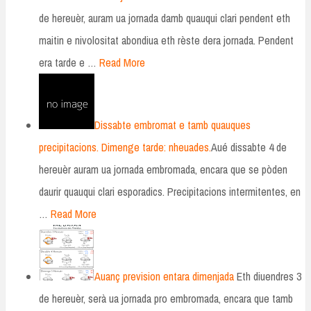
de hereuèr, auram ua jornada damb quauqui clari pendent eth
maitin e nivolositat abondiua eth rèste dera jornada. Pendent
era tarde e …
Read More
Dissabte embromat e tamb quauques
precipitacions. Dimenge tarde: nheuades.
Aué dissabte 4 de
hereuèr auram ua jornada embromada, encara que se pòden
daurir quauqui clari esporadics. Precipitacions intermitentes, en
…
Read More
Auanç prevision entara dimenjada
Eth diuendres 3
de hereuèr, serà ua jornada pro embromada, encara que tamb