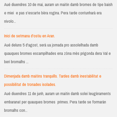
Aué diuendres 10 de mai, auram un maitin damb bromes de tipe baish
e miei e pas s'escarte bèra rogina. Pera tarde contunharà era
nivolo...
Inici de setmana d'ostiu en Aran.
Aué deluns 5 d'agost, serà ua jornada pro assolelhada damb
quauques bromes escampilhades ena zòna mès prigonda dera Val e
beri bromalhs ...
Dimenjada damb maitins tranquills. Tardes damb inestabilitat e
possibilitat de tronades isolades.
Aué diuendres 11 de junh, auram un maitin damb solei leugèraments
embaranat per quauques bromes primes. Pera tarde se formaràn
bromalhs con...