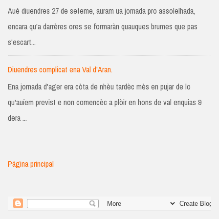
Aué diuendres 27 de seteme, auram ua jornada pro assolelhada,
encara qu'a darrères ores se formaràn quauques brumes que pas
s'escart...
Diuendres complicat ena Val d'Aran.
Ena jornada d'ager era còta de nhèu tardèc mès en pujar de lo
qu'auíem previst e non comencèc a plòir en hons de val enquias 9
dera ...
Página principal