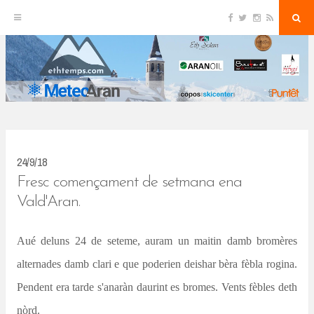
F
T
I
R
S
S
a
w
n
S
e
c
i
s
S
a
k
e
t
t
r
b
t
a
c
o
e
g
h
i
o
r
r
k
a
p
m
t
o
c
24/9/18
o
Fresc començament de setmana ena
n
Vald'Aran.
t
Aué deluns 24 de seteme, auram un maitin damb bromères
e
alternades damb clari e que poderien deishar bèra fèbla rogina.
n
Pendent era tarde s'anaràn daurint es bromes. Vents fèbles deth
t
nòrd.