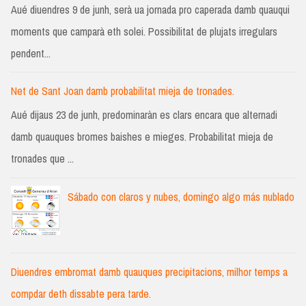
Aué diuendres 9 de junh, serà ua jornada pro caperada damb quauqui
moments que camparà eth solei. Possibilitat de plujats irregulars
pendent...
Net de Sant Joan damb probabilitat mieja de tronades.
Aué dijaus 23 de junh, predominaràn es clars encara que alternadi
damb quauques bromes baishes e mieges. Probabilitat mieja de
tronades que ...
Sábado con claros y nubes, domingo algo más nublado
Diuendres embromat damb quauques precipitacions, milhor temps a
compdar deth dissabte pera tarde.