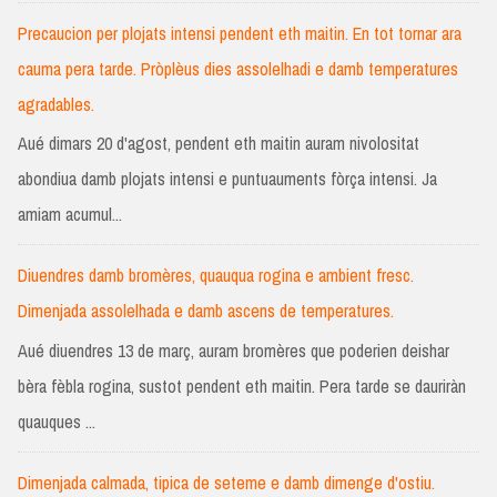
Precaucion per plojats intensi pendent eth maitin. En tot tornar ara
cauma pera tarde. Pròplèus dies assolelhadi e damb temperatures
agradables.
Aué dimars 20 d'agost, pendent eth maitin auram nivolositat
abondiua damb plojats intensi e puntuauments fòrça intensi. Ja
amiam acumul...
Diuendres damb bromères, quauqua rogina e ambient fresc.
Dimenjada assolelhada e damb ascens de temperatures.
Aué diuendres 13 de març, auram bromères que poderien deishar
bèra fèbla rogina, sustot pendent eth maitin. Pera tarde se dauriràn
quauques ...
Dimenjada calmada, tipica de seteme e damb dimenge d'ostiu.