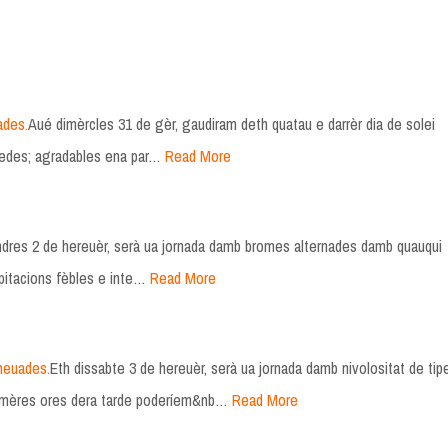
ades.
Aué dimèrcles 31 de gèr, gaudiram deth quatau e darrèr dia de solei
redes; agradables ena par…
Read More
dres 2 de hereuèr, serà ua jornada damb bromes alternades damb quauqui
pitacions fèbles e inte…
Read More
heuades.
Eth dissabte 3 de hereuèr, serà ua jornada damb nivolositat de tip
rumères ores dera tarde poderíem&nb…
Read More