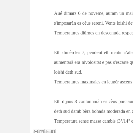
t
Aué dimars 6 de noveme, auram un maiti
s'imposaràn es cèus sereni. Vents loishi de
Temperatures diürnes en descenuda respect
Eth dimèrcles 7, pendent eth maitin s'al
aumentarà era nivolositat e pas s'escarte
loishi deth sud.
Temperatures maximales en leugèr ascens 
Eth dijaus 8 contunharàn es cèus parciau
deth sud damb bèra bohada moderada en z
Temperatura sense massa cambis (3°/14° e