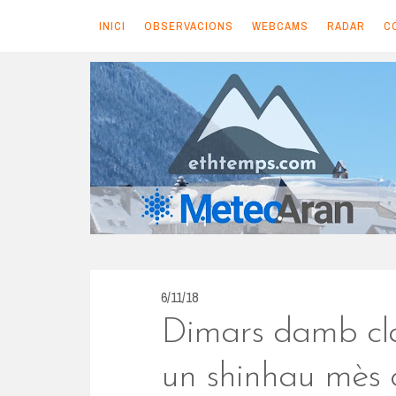
INICI
OBSERVACIONS
WEBCAMS
RADAR
C
S
k
i
p
t
o
c
o
n
6/11/18
t
Dimars damb cla
e
n
un shinhau mès 