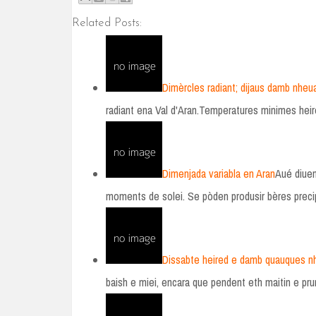
Related Posts:
Dimèrcles radiant; dijaus damb nheu
radiant ena Val d'Aran.Temperatures minimes hei
Dimenjada variabla en Aran
Aué diuen
moments de solei. Se pòden produsir bères preci
Dissabte heired e damb quauques n
baish e miei, encara que pendent eth maitin e p