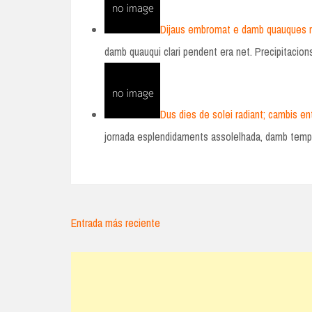
Dijaus embromat e damb quauques 
damb quauqui clari pendent era net. Precipitac
Dus dies de solei radiant; cambis en
jornada esplendidaments assolelhada, damb tem
Entrada más reciente