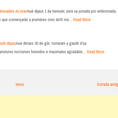
nheuades en Aran
Aué dijaus 1 de hereuèr, serà ua jornada pro embromada,
ions que començaràn a prumères ores deth ma…
Read More
tath dijaus
Aué dimars 30 de gèr, tornaram a gaudir d'ua
peratures nocturnes heiredes e maximales agradable…
Read More
Inicio
Entrada anti