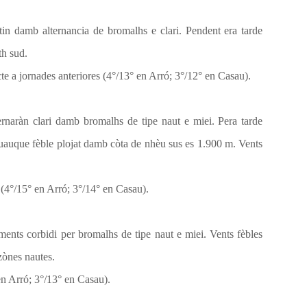
n damb alternancia de bromalhs e clari. Pendent era tarde
th sud.
e a jornades anteriores (4°/13° en Arró; 3°/12° en Casau).
ternaràn clari damb bromalhs de tipe naut e miei. Pera tarde
 quauque fèble plojat damb còta de nhèu sus es 1.900 m. Vents
(4°/15° en Arró; 3°/14° en Casau).
ments corbidi per bromalhs de tipe naut e miei. Vents fèbles
ònes nautes.
n Arró; 3°/13° en Casau).