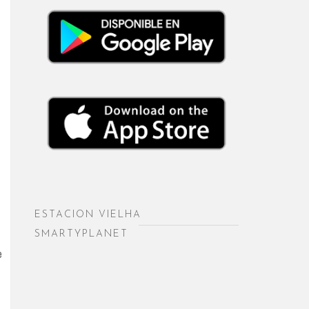
ESTACION VIELHA
SMARTYPLANET
e