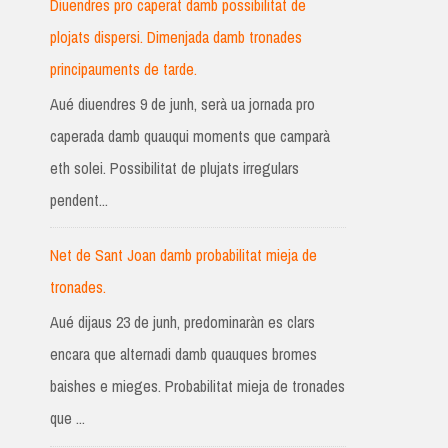
Diuendres pro caperat damb possibilitat de
plojats dispersi. Dimenjada damb tronades
principauments de tarde.
Aué diuendres 9 de junh, serà ua jornada pro
caperada damb quauqui moments que camparà
eth solei. Possibilitat de plujats irregulars
pendent...
Net de Sant Joan damb probabilitat mieja de
tronades.
Aué dijaus 23 de junh, predominaràn es clars
encara que alternadi damb quauques bromes
baishes e mieges. Probabilitat mieja de tronades
que ...