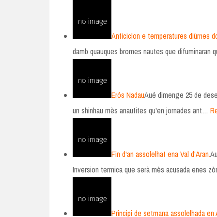
Anticiclon e temperatures diürnes d
damb quauques bromes nautes que difuminaran q
Erós Nadau
Aué dimenge 25 de dese
un shinhau mès anautites qu'en jornades ant…
R
Fin d'an assolelhat ena Val d'Aran.
Au
Inversion termica que serà mès acusada enes z
Principi de setmana assolelhada en 