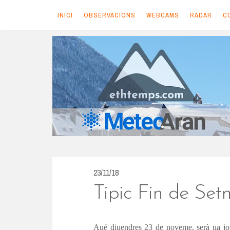
INICI
OBSERVACIONS
WEBCAMS
RADAR
C
S
k
i
p
t
o
c
o
n
23/11/18
t
Tipic Fin de Se
e
n
Aué diuendres 23 de noveme, serà ua jor