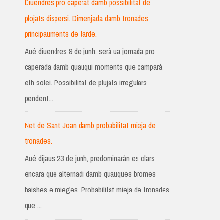
Diuendres pro caperat damb possibilitat de
plojats dispersi. Dimenjada damb tronades
principauments de tarde.
Aué diuendres 9 de junh, serà ua jornada pro
caperada damb quauqui moments que camparà
eth solei. Possibilitat de plujats irregulars
pendent...
Net de Sant Joan damb probabilitat mieja de
tronades.
Aué dijaus 23 de junh, predominaràn es clars
encara que alternadi damb quauques bromes
baishes e mieges. Probabilitat mieja de tronades
que ...