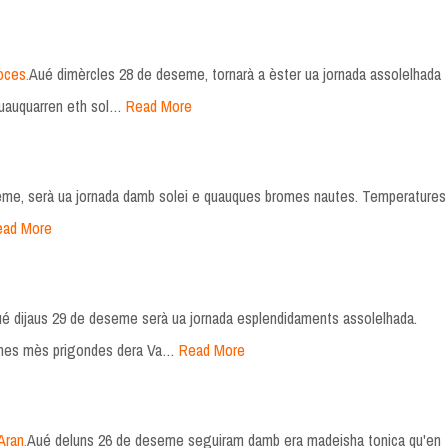
oces.
Aué dimèrcles 28 de deseme, tornarà a èster ua jornada assolelhada
uauquarren eth sol…
Read More
me, serà ua jornada damb solei e quauques bromes nautes. Temperatures
ead More
é dijaus 29 de deseme serà ua jornada esplendidaments assolelhada.
ònes mès prigondes dera Va…
Read More
Aran.
Aué deluns 26 de deseme seguiram damb era madeisha tonica qu'en