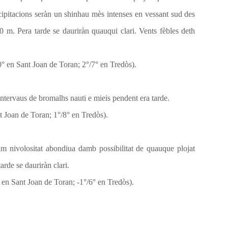
cipitacions seràn un shinhau mès intenses en vessant sud des
0 m. Pera tarde se dauriràn quauqui clari. Vents fèbles deth
° en Sant Joan de Toran; 2°/7° en Tredòs).
intervaus de bromalhs nauti e mieis pendent era tarde.
 Joan de Toran; 1°/8° en Tredòs).
m nivolositat abondiua damb possibilitat de quauque plojat
arde se dauriràn clari.
en Sant Joan de Toran; -1°/6° en Tredòs).