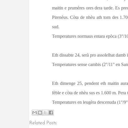
t
maitin e prumères ores dera tarde. Es pre
Pirenèus. Còta de nhèu ath torn des 1.70
sud.
Temperatures normaus entara epòca (3°/10
Eth dissabte 24, serà pro assolelhat damb 
Temperatures sense cambis (2°/11° en Sant
Eth dimenge 25, pendent eth maitin aura
fèble e còta de nhèu sus es 1.600 m. Pera t
Temperatures en leugèra descenuda (1°/9° 
Related Posts: