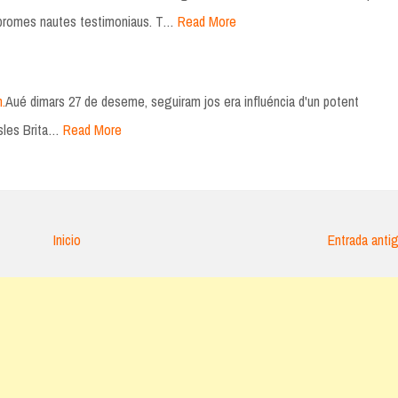
 bromes nautes testimoniaus. T…
Read More
.
Aué dimars 27 de deseme, seguiram jos era influéncia d'un potent
Isles Brita…
Read More
Inicio
Entrada anti