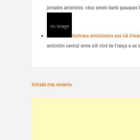
jornades anteriores: cèus sereni damb quauques
Setmana anticiclonica ena Val d'Aran
anticiclón centrat entre eth nòrd de França e es 
Entrada más reciente