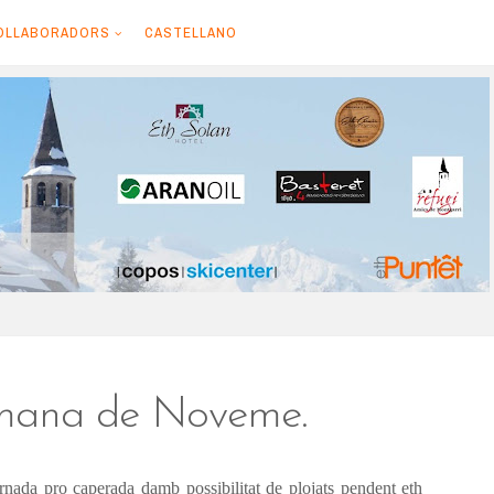
OLLABORADORS
CASTELLANO
tmana de Noveme.
nada pro caperada damb possibilitat de plojats pendent eth