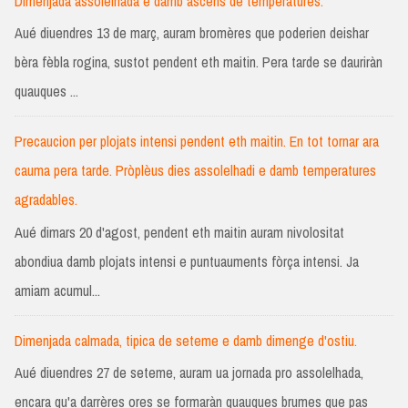
Dimenjada assolelhada e damb ascens de temperatures.
Aué diuendres 13 de març, auram bromères que poderien deishar
bèra fèbla rogina, sustot pendent eth maitin. Pera tarde se dauriràn
quauques ...
Precaucion per plojats intensi pendent eth maitin. En tot tornar ara
cauma pera tarde. Pròplèus dies assolelhadi e damb temperatures
agradables.
Aué dimars 20 d'agost, pendent eth maitin auram nivolositat
abondiua damb plojats intensi e puntuauments fòrça intensi. Ja
amiam acumul...
Dimenjada calmada, tipica de seteme e damb dimenge d'ostiu.
Aué diuendres 27 de seteme, auram ua jornada pro assolelhada,
encara qu'a darrères ores se formaràn quauques brumes que pas