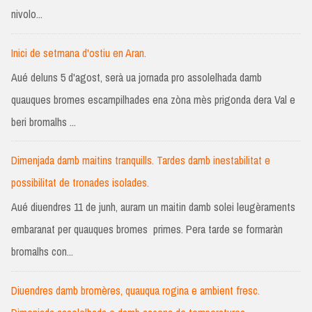
nivolo...
Inici de setmana d'ostiu en Aran.
Aué deluns 5 d'agost, serà ua jornada pro assolelhada damb
quauques bromes escampilhades ena zòna mès prigonda dera Val e
beri bromalhs ...
Dimenjada damb maitins tranquills. Tardes damb inestabilitat e
possibilitat de tronades isolades.
Aué diuendres 11 de junh, auram un maitin damb solei leugèraments
embaranat per quauques bromes primes. Pera tarde se formaràn
bromalhs con...
Diuendres damb bromères, quauqua rogina e ambient fresc.