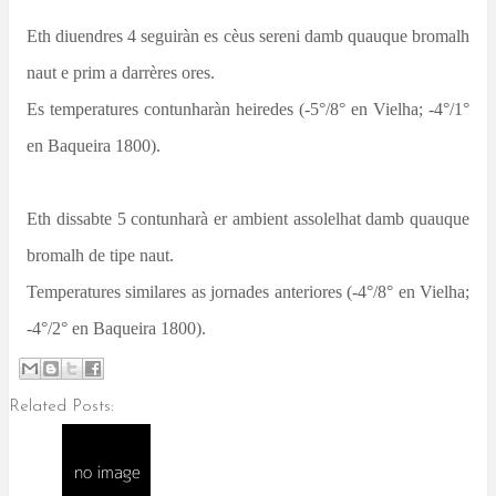
Eth diuendres 4 seguiràn es cèus sereni damb quauque bromalh
naut e prim a darrères ores.
Es temperatures contunharàn heiredes (-5°/8° en Vielha; -4°/1°
en Baqueira 1800).
Eth dissabte 5 contunharà er ambient assolelhat damb quauque
bromalh de tipe naut.
Temperatures similares as jornades anteriores (-4°/8° en Vielha;
-4°/2° en Baqueira 1800).
Related Posts: