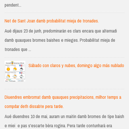
pendent...
Net de Sant Joan damb probabilitat mieja de tronades.
Aué dijaus 23 de junh, predominaràn es clars encara que alternadi
damb quauques bromes baishes e mieges. Probabilitat mieja de
tronades que ...
Sábado con claros y nubes, domingo algo más nublado
Diuendres embromat damb quauques precipitacions, milhor temps a
compdar deth dissabte pera tarde.
Aué diuendres 10 de mai, auram un maitin damb bromes de tipe baish
e miei e pas s'escarte bèra rogina. Pera tarde contunharà era