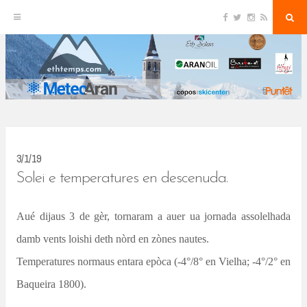
F
T
I
R
S
S
a
w
n
S
e
c
i
s
S
a
k
e
t
t
r
b
t
a
c
o
e
g
h
i
o
r
r
k
a
p
m
t
o
c
3/1/19
o
Solei e temperatures en descenuda.
n
Aué dijaus 3 de gèr, tornaram a auer ua jornada assolelhada
t
damb vents loishi deth nòrd en zònes nautes.
e
n
Temperatures normaus entara epòca (-4°/8° en Vielha; -4°/2° en
t
Baqueira 1800).