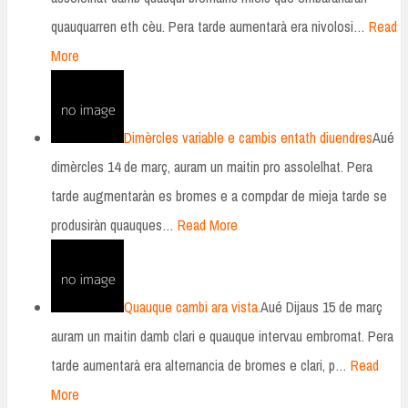
quauquarren eth cèu. Pera tarde aumentarà era nivolosi…
Read
More
Dimèrcles variable e cambis entath diuendres
Aué
dimèrcles 14 de març, auram un maitin pro assolelhat. Pera
tarde augmentaràn es bromes e a compdar de mieja tarde se
produsiràn quauques…
Read More
Quauque cambi ara vista.
Aué Dijaus 15 de març
auram un maitin damb clari e quauque intervau embromat. Pera
tarde aumentarà era alternancia de bromes e clari, p…
Read
More