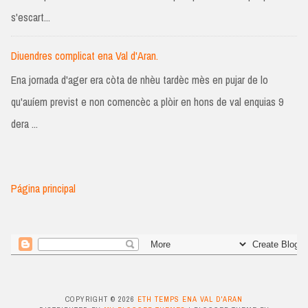
s'escart...
Diuendres complicat ena Val d'Aran.
Ena jornada d'ager era còta de nhèu tardèc mès en pujar de lo
qu'auíem previst e non comencèc a plòir en hons de val enquias 9
dera ...
Página principal
COPYRIGHT ©
2026
ETH TEMPS ENA VAL D'ARAN