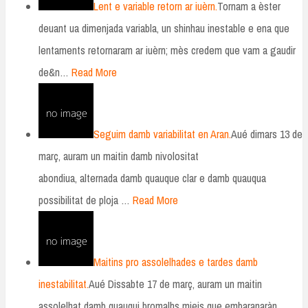
Lent e variable retorn ar iuèrn.
Tornam a èster
deuant ua dimenjada variabla, un shinhau inestable e ena que
lentaments retornaram ar iuèrn; mès credem que vam a gaudir
de&n…
Read More
Seguim damb variabilitat en Aran.
Aué dimars 13 de
març, auram un maitin damb nivolositat
abondiua, alternada damb quauque clar e damb quauqua
possibilitat de ploja …
Read More
Maitins pro assolelhades e tardes damb
inestabilitat.
Aué Dissabte 17 de març, auram un maitin
assolelhat damb quauqui bromalhs mieis que embaranaràn