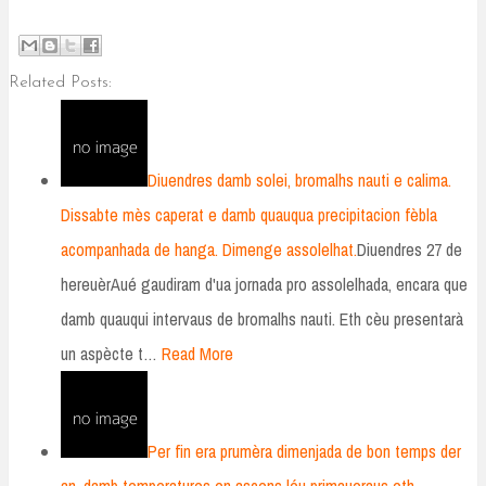
Related Posts:
Diuendres damb solei, bromalhs nauti e calima.
Dissabte mès caperat e damb quauqua precipitacion fèbla
acompanhada de hanga. Dimenge assolelhat.
Diuendres 27 de
hereuèrAué gaudiram d'ua jornada pro assolelhada, encara que
damb quauqui intervaus de bromalhs nauti. Eth cèu presentarà
un aspècte t…
Read More
Per fin era prumèra dimenjada de bon temps der
an, damb temperatures en ascens léu primaueraus eth