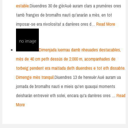
estable.
Diuendres 30 de gèrAué auram clars a prumères ores
tamb franges de bromalhs nauti qu'anaràn a mès, en tot
imposar-se era nivolositat a darrères ores d…
Read More
Dimenjada iuernau damb nheuades destacables,
mès de 40 cm peth dessús de 2.000 m, acompanhades de
torbeig pendent era maitiada deth diuendres e tot eth dissabte.
Dimenge mès tranquil.
Diuendres 13 de hereuèr Aué auram ua
jornada de bromalhs nauti e mieis qu'en quauqui moments
deisharàn entreveir eth solei, encara qu'a darrères ores …
Read
More