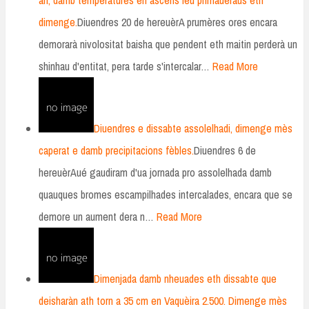
dimenge.
Diuendres 20 de hereuèrA prumères ores encara
demorarà nivolositat baisha que pendent eth maitin perderà un
shinhau d'entitat, pera tarde s'intercalar…
Read More
Diuendres e dissabte assolelhadi, dimenge mès
caperat e damb precipitacions fèbles.
Diuendres 6 de
hereuèrAué gaudiram d'ua jornada pro assolelhada damb
quauques bromes escampilhades intercalades, encara que se
demore un aument dera n…
Read More
Dimenjada damb nheuades eth dissabte que
deisharàn ath torn a 35 cm en Vaquèira 2.500. Dimenge mès