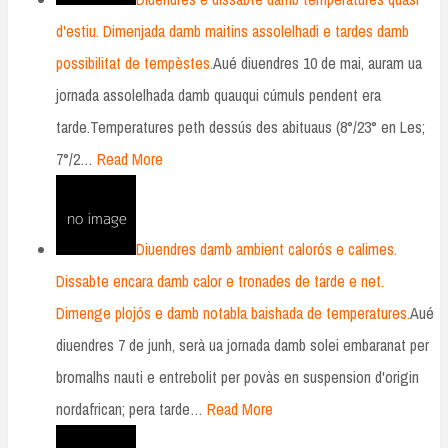
d'estiu. Dimenjada damb maitins assolelhadi e tardes damb
possibilitat de tempèstes.
Aué diuendres 10 de mai, auram ua
jornada assolelhada damb quauqui cúmuls pendent era
tarde.Temperatures peth dessús des abituaus (8°/23° en Les;
7°/2…
Read More
Diuendres damb ambient calorós e calimes.
Dissabte encara damb calor e tronades de tarde e net.
Dimenge plojós e damb notabla baishada de temperatures.
Aué
diuendres 7 de junh, serà ua jornada damb solei embaranat per
bromalhs nauti e entrebolit per povàs en suspension d'origin
nordafrican; pera tarde…
Read More