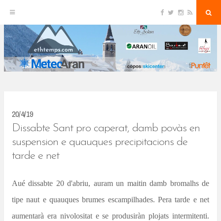
F
T
I
R
S
S
a
w
n
S
e
c
i
s
S
a
k
e
t
t
r
b
t
a
c
o
e
g
h
i
o
r
r
k
a
p
m
t
o
c
20/4/19
o
Dissabte Sant pro caperat, damb povàs en
n
suspension e quauques precipitacions de
tarde e net
t
e
Aué dissabte 20 d'abriu, auram un maitin damb bromalhs de
n
tipe naut e quauques brumes escampilhades. Pera tarde e net
t
aumentarà era nivolositat e se produsiràn plojats intermitenti.