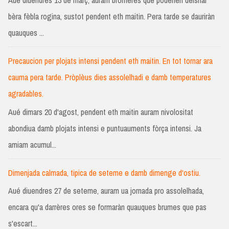
Aué diuendres 13 de març, auram bromères que poderien deishar
bèra fèbla rogina, sustot pendent eth maitin. Pera tarde se dauriràn
quauques ...
Precaucion per plojats intensi pendent eth maitin. En tot tornar ara
cauma pera tarde. Pròplèus dies assolelhadi e damb temperatures
agradables.
Aué dimars 20 d'agost, pendent eth maitin auram nivolositat
abondiua damb plojats intensi e puntuauments fòrça intensi. Ja
amiam acumul...
Dimenjada calmada, tipica de seteme e damb dimenge d'ostiu.
Aué diuendres 27 de seteme, auram ua jornada pro assolelhada,
encara qu'a darrères ores se formaràn quauques brumes que pas
s'escart...