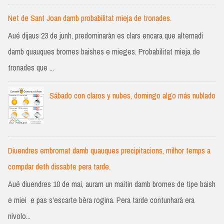
Net de Sant Joan damb probabilitat mieja de tronades.
Aué dijaus 23 de junh, predominaràn es clars encara que alternadi
damb quauques bromes baishes e mieges. Probabilitat mieja de
tronades que ...
Sábado con claros y nubes, domingo algo más nublado
Diuendres embromat damb quauques precipitacions, milhor temps a
compdar deth dissabte pera tarde.
Aué diuendres 10 de mai, auram un maitin damb bromes de tipe baish
e miei e pas s'escarte bèra rogina. Pera tarde contunharà era
nivolo...