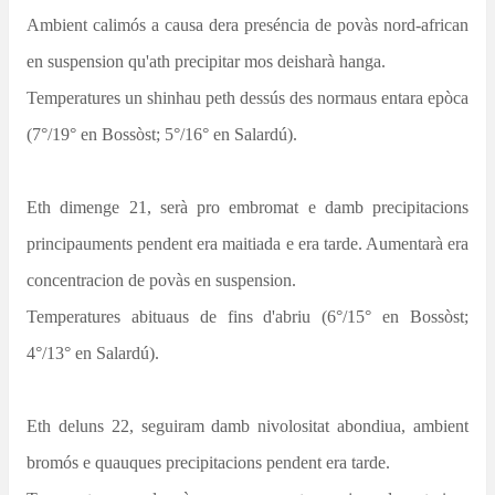
Ambient calimós a causa dera preséncia de povàs nord-african
en suspension qu'ath precipitar mos deisharà hanga.
Temperatures un shinhau peth dessús des normaus entara epòca
(7°/19° en Bossòst; 5°/16° en Salardú).
Eth dimenge 21, serà pro embromat e damb precipitacions
principauments pendent era maitiada e era tarde. Aumentarà era
concentracion de povàs en suspension.
Temperatures abituaus de fins d'abriu (6°/15° en Bossòst;
4°/13° en Salardú).
Eth deluns 22, seguiram damb nivolositat abondiua, ambient
bromós e quauques precipitacions pendent era tarde.