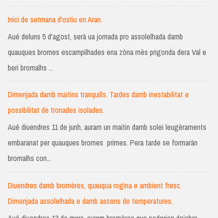
Inici de setmana d'ostiu en Aran.
Aué deluns 5 d'agost, serà ua jornada pro assolelhada damb
quauques bromes escampilhades ena zòna mès prigonda dera Val e
beri bromalhs ...
Dimenjada damb maitins tranquills. Tardes damb inestabilitat e
possibilitat de tronades isolades.
Aué diuendres 11 de junh, auram un maitin damb solei leugèraments
embaranat per quauques bromes primes. Pera tarde se formaràn
bromalhs con...
Diuendres damb bromères, quauqua rogina e ambient fresc.
Dimenjada assolelhada e damb ascens de temperatures.