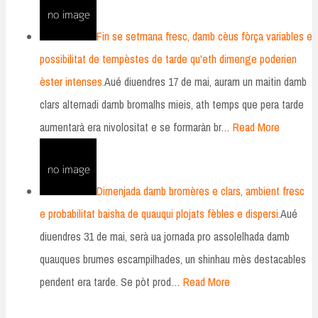
Fin se setmana fresc, damb cèus fòrça variables e
possibilitat de tempèstes de tarde qu'eth dimenge poderien
èster intenses.
Aué diuendres 17 de mai, auram un maitin damb
clars alternadi damb bromalhs mieis, ath temps que pera tarde
aumentarà era nivolositat e se formaràn br…
Read More
Dimenjada damb bromères e clars, ambient fresc
e probabilitat baisha de quauqui plojats fèbles e dispersi.
Aué
diuendres 31 de mai, serà ua jornada pro assolelhada damb
quauques brumes escampilhades, un shinhau mès destacables
pendent era tarde. Se pòt prod…
Read More