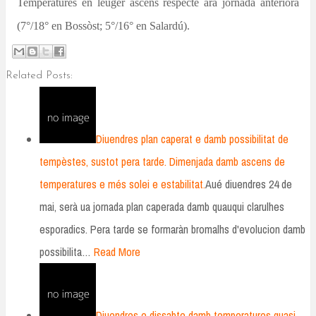
Temperatures en leugèr ascens respecte ara jornada anteriora
(7°/18° en Bossòst; 5°/16° en Salardú).
Related Posts:
Diuendres plan caperat e damb possibilitat de
tempèstes, sustot pera tarde. Dimenjada damb ascens de
temperatures e més solei e estabilitat.
Aué diuendres 24 de
mai, serà ua jornada plan caperada damb quauqui clarulhes
esporadics. Pera tarde se formaràn bromalhs d'evolucion damb
possibilita…
Read More
Diuendres e dissabte damb temperatures quasi