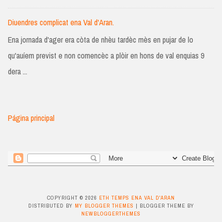
Diuendres complicat ena Val d'Aran.
Ena jornada d'ager era còta de nhèu tardèc mès en pujar de lo
qu'auíem previst e non comencèc a plòir en hons de val enquias 9
dera ...
Página principal
COPYRIGHT ©
2026
ETH TEMPS ENA VAL D'ARAN
DISTRIBUTED BY
MY BLOGGER THEMES
| BLOGGER THEME BY
NEWBLOGGERTHEMES