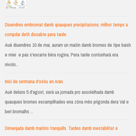
Diuendres embromat damb quauques precipitacions, milhor temps a
compdar deth dissabte pera tarde.
Aué diuendres 10 de mai, auram un maitin damb bromes de tipe baish
e miei e pas s'escarte bèra rogina. Pera tarde contunharà era
nivolo...
Inici de setmana d'ostiu en Aran.
Aué deluns 5 d'agost, serà ua jornada pro assolelhada damb
quauques bromes escampilhades ena zòna mès prigonda dera Val e
beri bromalhs ...
Dimenjada damb maitins tranquills. Tardes damb inestabilitat e