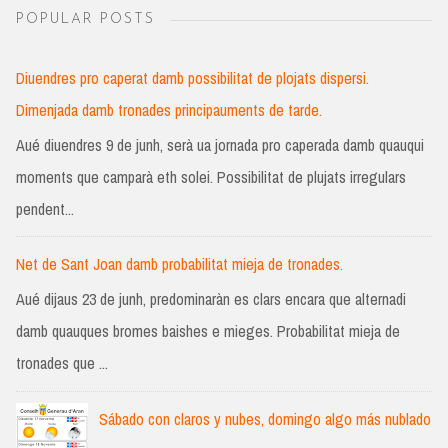
POPULAR POSTS
Diuendres pro caperat damb possibilitat de plojats dispersi.
Dimenjada damb tronades principauments de tarde.
Aué diuendres 9 de junh, serà ua jornada pro caperada damb quauqui
moments que camparà eth solei. Possibilitat de plujats irregulars
pendent...
Net de Sant Joan damb probabilitat mieja de tronades.
Aué dijaus 23 de junh, predominaràn es clars encara que alternadi
damb quauques bromes baishes e mieges. Probabilitat mieja de
tronades que ...
Sábado con claros y nubes, domingo algo más nublado