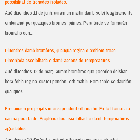
possibilitat de tronades isolades.
Aué diuendres 11 de junh, auram un maitin damb solei leugèraments
embaranat per quauques bromes primes. Pera tarde se formaràn
bromalhs con...
Diuendres damb bromères, quauqua rogina e ambient fresc.
Dimenjada assolelhada e damb ascens de temperatures.
Aué diuendres 13 de març, auram bromères que poderien deishar
bèra fèbla rogina, sustot pendent eth maitin. Pera tarde se dauriràn
quauques ...
Precaucion per plojats intensi pendent eth maitin. En tot tornar ara
cauma pera tarde. Pròplèus dies assolelhadi e damb temperatures
agradables.
Aué dimars 20 d'agost, pendent eth maitin auram nivolositat