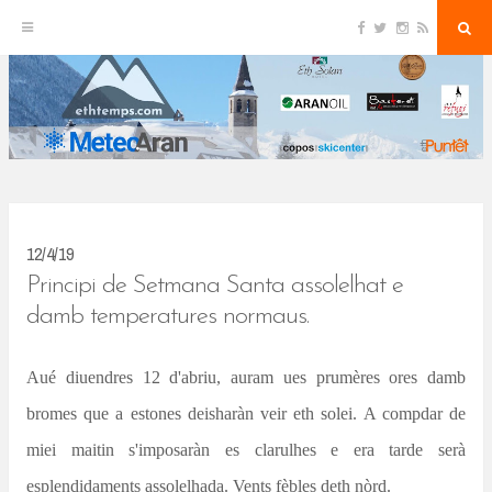
F
T
I
R
S
S
a
w
n
S
e
c
i
s
S
a
k
e
t
t
r
b
t
a
c
o
e
g
h
i
o
r
r
k
a
p
m
t
o
c
12/4/19
o
Principi de Setmana Santa assolelhat e
n
damb temperatures normaus.
t
Aué diuendres 12 d'abriu, auram ues prumères ores damb
e
bromes que a estones deisharàn veir eth solei. A compdar de
n
miei maitin s'imposaràn es clarulhes e era tarde serà
t
esplendidaments assolelhada. Vents fèbles deth nòrd.