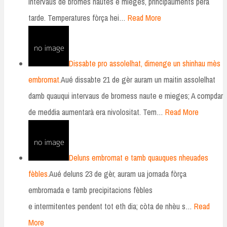
intervaus de bromes nautes e mieges, principauments pera
tarde. Temperatures fòrça hei…
Read More
Dissabte pro assolelhat, dimenge un shinhau mès
embromat.
Aué dissabte 21 de gèr auram un maitin assolelhat
damb quauqui intervaus de bromess naute e mieges; A compdar
de meddia aumentarà era nivolositat. Tem…
Read More
Deluns embromat e tamb quauques nheuades
fèbles.
Aué deluns 23 de gèr, auram ua jornada fòrça
embromada e tamb precipitacions fèbles
e intermitentes pendent tot eth dia; còta de nhèu s…
Read
More