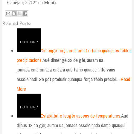
Canejan; 2°/12° en Mont).
Related Posts:
Dimenge fòrça embromat e tamb quauques fèbles
precipitacions.
Aué dimenge 22 de gèr, auram ua
jornada embromada encara que tamb quauqui intervaus
assolelhadi. Se pòt produsir quauqua fòrça fèbla precipi…
Read
More
Estabilitat e leugèr ascens de temperatures.
Aué
dijaus 19 de gèr, auram ua jornada assolelhada damb quauqui