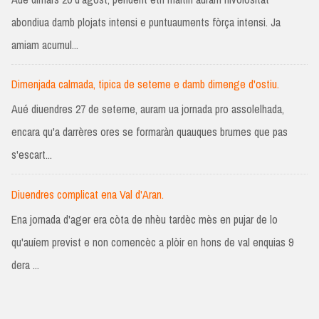
abondiua damb plojats intensi e puntuauments fòrça intensi. Ja
amiam acumul...
Dimenjada calmada, tipica de seteme e damb dimenge d'ostiu.
Aué diuendres 27 de seteme, auram ua jornada pro assolelhada,
encara qu'a darrères ores se formaràn quauques brumes que pas
s'escart...
Diuendres complicat ena Val d'Aran.
Ena jornada d'ager era còta de nhèu tardèc mès en pujar de lo
qu'auíem previst e non comencèc a plòir en hons de val enquias 9
dera ...