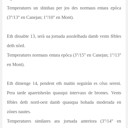
Temperatures un shinhau per jos des normaus entara epòca
(3°/13° en Canejan; 1°/10° en Mont).
Eth dissabte 13, serà ua jornada assolelhada damb vents fèbles
deth nòrd.
Temperatures normaus entara epòca (3°/15° en Canejan; 1°/13°
en Mont).
Eth dimenge 14, pendent eth maitin seguiràn es cèus sereni.
Pera tarde apareisheràn quauqui intervaus de bromes. Vents
fèbles deth nord-oest damb quauqua bohada moderada en
zònes nautes.
Temperatures similares ara jornada anteriora (3°/14° en