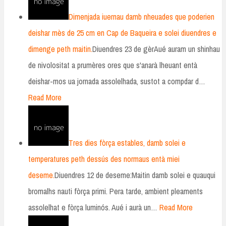
Dimenjada iuernau damb nheuades que poderien
deishar mès de 25 cm en Cap de Baqueira e solei diuendres e
dimenge peth maitin.
Diuendres 23 de gèrAué auram un shinhau
de nivolositat a prumères ores que s'anarà lheuant entà
deishar-mos ua jornada assolelhada, sustot a compdar d…
Read More
Tres dies fòrça estables, damb solei e
temperatures peth dessús des normaus entà miei
deseme.
Diuendres 12 de deseme:Maitin damb solei e quauqui
bromalhs nauti fòrça primi. Pera tarde, ambient pleaments
assolelhat e fòrça luminós. Aué i aurà un…
Read More