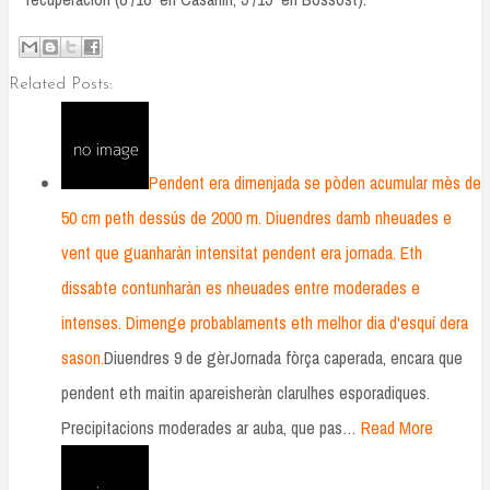
Related Posts:
Pendent era dimenjada se pòden acumular mès de
50 cm peth dessús de 2000 m. Diuendres damb nheuades e
vent que guanharàn intensitat pendent era jornada. Eth
dissabte contunharàn es nheuades entre moderades e
intenses. Dimenge probablaments eth melhor dia d'esquí dera
sason.
Diuendres 9 de gèrJornada fòrça caperada, encara que
pendent eth maitin apareisheràn clarulhes esporadiques.
Precipitacions moderades ar auba, que pas…
Read More