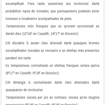
escampilhadi. Pera tarde aumentarà era nivolositat damb
probabilitat nauta de tronades, que puntuauments poderien èster
intenses e localments acompanhades de peira.
Temperatures mès fresques que es qu'erem acostumadi es
darrèri dies (11º/16º en Casarilh; 14º/17º en Bossòst).
Eth dissabte 5, auram clars alternadi damb quauques bromes
escampilhades trucades as vessants e un shinhau mès presentes
pendent era tarde.
Es temperatures contunharàn un shinhau fresques entara epòca
(8º/17º en Casarilh; 9º/18º en Bossòst).
Eth dimenge 6, contunharam damb clars alternados damb
quauquarren de nivolositat.
Temperatures encara per jos es normaus, encara qu'en leugèra
recuperacion (8º/18º en Casarilh; 9º/19º en Bossòst).