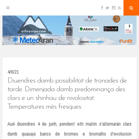
F
T
I
R
S
S
a
w
n
S
e
c
i
s
S
a
k
e
t
t
r
b
t
a
c
o
e
g
h
i
o
r
r
k
a
p
m
t
o
c
4/6/21
o
Diuendres damb possibilitat de tronades de
n
tarde. Dimenjada damb predominança des
clars e un shinhau de nivolositat.
t
Temperatures mès fresques.
e
n
Aué diuendres 4 de junh, pendent eth maitin s'alternaràn clars
t
damb quauqui bancs de bromes e bromalhs d'evolucion