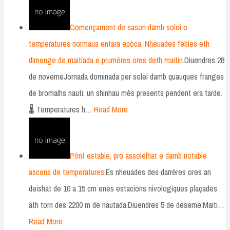
Començament de sason damb solei e
temperatures normaus entara epòca. Nheuades fèbles eth
dimenge de maitiada e prumères ores deth maitin.
Diuendres 28
de novemeJornada dominada per solei damb quauques franges
de bromalhs nauti, un shinhau mès presents pendent era tarde.
🌡️ Temperatures h…
Read More
Pònt estable, pro assolelhat e damb notable
ascens de temperatures.
Es nheuades des darrères ores an
deishat de 10 a 15 cm enes estacions nivologiques plaçades
ath torn des 2200 m de nautada.Diuendres 5 de deseme:Maiti…
Read More