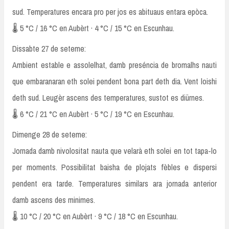
sud. Temperatures encara pro per jos es abituaus entara epòca.
🌡️ 5 °C / 16 °C en Aubèrt · 4 °C / 15 °C en Escunhau.
Dissabte 27 de seteme:
Ambient estable e assolelhat, damb preséncia de bromalhs nauti
que embaranaran eth solei pendent bona part deth dia. Vent loishi
deth sud. Leugèr ascens des temperatures, sustot es diürnes.
🌡️ 6 °C / 21 °C en Aubèrt · 5 °C / 19 °C en Escunhau.
Dimenge 28 de seteme:
Jornada damb nivolositat nauta que velarà eth solei en tot tapa-lo
per moments. Possibilitat baisha de plojats fèbles e dispersi
pendent era tarde. Temperatures similars ara jornada anterior
damb ascens des minimes.
🌡️ 10 °C / 20 °C en Aubèrt · 9 °C / 18 °C en Escunhau.