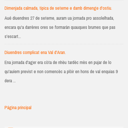
Dimenjada calmada, tipica de seteme e damb dimenge d'ostiu.
Aué diuendres 27 de seteme, auram ua jornada pro assolelhada,
encara qu'a darrères ores se formaràn quauques brumes que pas
s'escart...
Diuendres complicat ena Val d'Aran.
Ena jornada d'ager era còta de nhèu tardèc mès en pujar de lo
qu'auíem previst e non comencèc a plòir en hons de val enquias 9
dera ...
Página principal