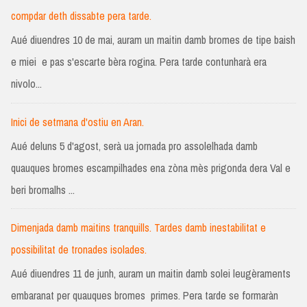
compdar deth dissabte pera tarde.
Aué diuendres 10 de mai, auram un maitin damb bromes de tipe baish
e miei e pas s'escarte bèra rogina. Pera tarde contunharà era
nivolo...
Inici de setmana d'ostiu en Aran.
Aué deluns 5 d'agost, serà ua jornada pro assolelhada damb
quauques bromes escampilhades ena zòna mès prigonda dera Val e
beri bromalhs ...
Dimenjada damb maitins tranquills. Tardes damb inestabilitat e
possibilitat de tronades isolades.
Aué diuendres 11 de junh, auram un maitin damb solei leugèraments
embaranat per quauques bromes primes. Pera tarde se formaràn