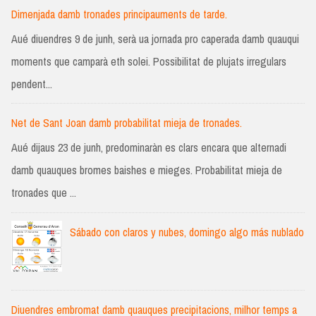
Dimenjada damb tronades principauments de tarde.
Aué diuendres 9 de junh, serà ua jornada pro caperada damb quauqui
moments que camparà eth solei. Possibilitat de plujats irregulars
pendent...
Net de Sant Joan damb probabilitat mieja de tronades.
Aué dijaus 23 de junh, predominaràn es clars encara que alternadi
damb quauques bromes baishes e mieges. Probabilitat mieja de
tronades que ...
Sábado con claros y nubes, domingo algo más nublado
Diuendres embromat damb quauques precipitacions, milhor temps a