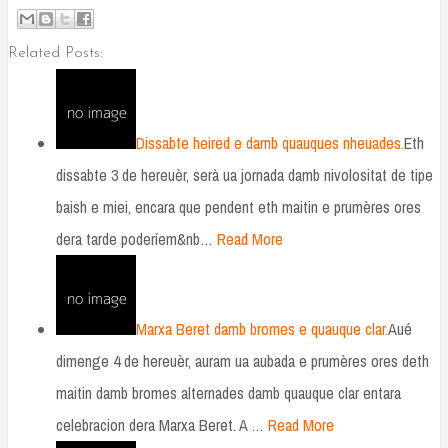
Related Posts:
Dissabte heired e damb quauques nheuades.
Eth
dissabte 3 de hereuèr, serà ua jornada damb nivolositat de tipe
baish e miei, encara que pendent eth maitin e prumères ores
dera tarde poderíem&nb…
Read More
Marxa Beret damb bromes e quauque clar.
Aué
dimenge 4 de hereuèr, auram ua aubada e prumères ores deth
maitin damb bromes alternades damb quauque clar entara
celebracion dera Marxa Beret. A …
Read More