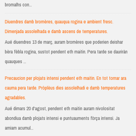
bromalhs con...
Diuendres damb bromères, quauqua rogina e ambient fresc.
Dimenjada assolelhada e damb ascens de temperatures.
Aué diuendres 13 de març, auram bromères que poderien deishar
bèra fèbla rogina, sustot pendent eth maitin. Pera tarde se dauriràn
quauques ...
Precaucion per plojats intensi pendent eth maitin. En tot tornar ara
cauma pera tarde. Pròplèus dies assolelhadi e damb temperatures
agradables.
Aué dimars 20 d'agost, pendent eth maitin auram nivolositat
abondiua damb plojats intensi e puntuauments fòrça intensi. Ja
amiam acumul...