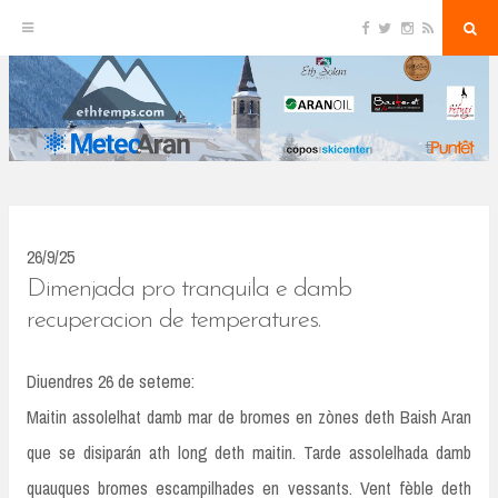
F
T
I
R
S
S
a
w
n
S
e
c
i
s
S
a
k
e
t
t
r
b
t
a
c
o
e
g
h
i
o
r
r
k
a
p
m
t
o
c
26/9/25
o
Dimenjada pro tranquila e damb
n
recuperacion de temperatures.
t
Diuendres 26 de seteme:
e
Maitin assolelhat damb mar de bromes en zònes deth Baish Aran
n
que se disiparán ath long deth maitin. Tarde assolelhada damb
t
quauques bromes escampilhades en vessants. Vent fèble deth