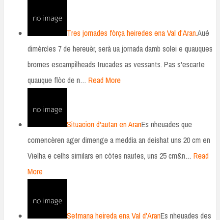
Tres jornades fòrça heiredes ena Val d'Aran.
Aué
dimèrcles 7 de hereuèr, serà ua jornada damb solei e quauques
bromes escampilheads trucades as vessants. Pas s'escarte
quauque flòc de n…
Read More
Situacion d'autan en Aran
Es nheuades que
comencèren ager dimenge a meddia an deishat uns 20 cm en
Vielha e celhs similars en còtes nautes, uns 25 cm&n…
Read
More
Setmana heireda ena Val d'Aran
Es nheuades des