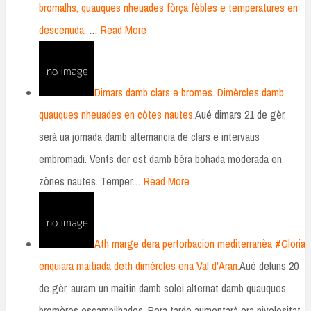
bromalhs, quauques nheuades fòrça fèbles e temperatures en
descenuda.
…
Read More
Dimars damb clars e bromes. Dimèrcles damb
quauques nheuades en còtes nautes.
Aué dimars 21 de gèr,
serà ua jornada damb alternancia de clars e intervaus
embromadi. Vents der est damb bèra bohada moderada en
zònes nautes. Temper…
Read More
Ath marge dera pertorbacion mediterranèa #Gloria
enquiara maitiada deth dimèrcles ena Val d'Aran.
Aué deluns 20
de gèr, auram un maitin damb solei alternat damb quauques
bromères escampilhades. Pera tarde aumentarà era nivolositat.