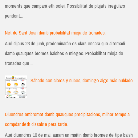
moments que camparà eth solei. Possibilitat de plujats irregulars
pendent...
Net de Sant Joan damb probabilitat mieja de tronades.
Aué dijaus 23 de junh, predominaràn es clars encara que alternadi
damb quauques bromes baishes e mieges. Probabilitat mieja de
tronades que ...
Sábado con claros y nubes, domingo algo más nublado
Diuendres embromat damb quauques precipitacions, milhor temps a
compdar deth dissabte pera tarde.
Aué diuendres 10 de mai, auram un maitin damb bromes de tipe baish