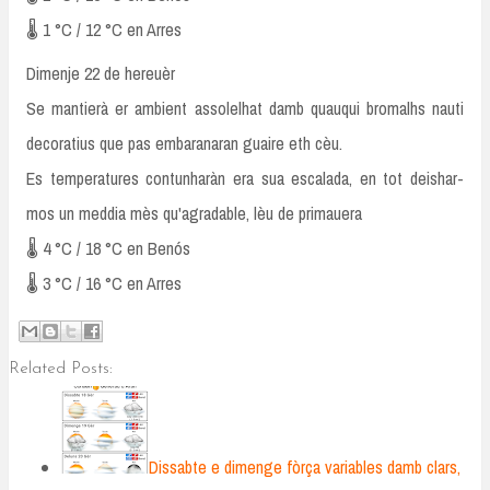
🌡️ 1 °C / 12 °C en Arres
Dimenje 22 de hereuèr
Se mantierà er ambient assolelhat damb quauqui bromalhs nauti
decoratius que pas embaranaran guaire eth cèu.
Es temperatures contunharàn era sua escalada, en tot deishar-
mos un meddia mès qu'agradable, lèu de primauera
🌡️ 4 °C / 18 °C en Benós
🌡️ 3 °C / 16 °C en Arres
Related Posts:
Dissabte e dimenge fòrça variables damb clars,