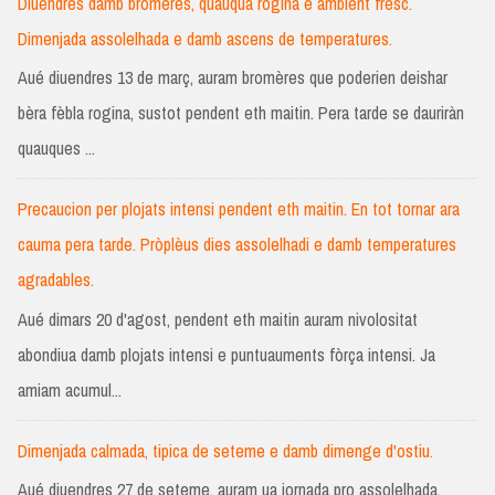
Diuendres damb bromères, quauqua rogina e ambient fresc.
Dimenjada assolelhada e damb ascens de temperatures.
Aué diuendres 13 de març, auram bromères que poderien deishar
bèra fèbla rogina, sustot pendent eth maitin. Pera tarde se dauriràn
quauques ...
Precaucion per plojats intensi pendent eth maitin. En tot tornar ara
cauma pera tarde. Pròplèus dies assolelhadi e damb temperatures
agradables.
Aué dimars 20 d'agost, pendent eth maitin auram nivolositat
abondiua damb plojats intensi e puntuauments fòrça intensi. Ja
amiam acumul...
Dimenjada calmada, tipica de seteme e damb dimenge d'ostiu.
Aué diuendres 27 de seteme, auram ua jornada pro assolelhada,