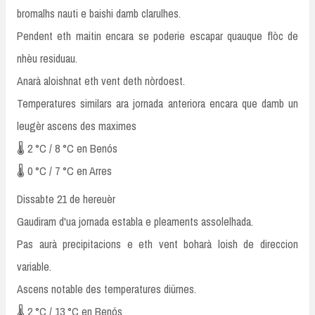
bromalhs nauti e baishi damb clarulhes.
Pendent eth maitin encara se poderie escapar quauque flòc de
nhèu residuau.
Anarà aloishnat eth vent deth nòrdoest.
Temperatures similars ara jornada anteriora encara que damb un
leugèr ascens des maximes
🌡️ 2 °C / 8 °C en Benós
🌡️ 0 °C / 7 °C en Arres
Dissabte 21 de hereuèr
Gaudiram d'ua jornada establa e pleaments assolelhada.
Pas aurà precipitacions e eth vent boharà loish de direccion
variable.
Ascens notable des temperatures diürnes.
🌡️ 2 °C / 13 °C en Benós