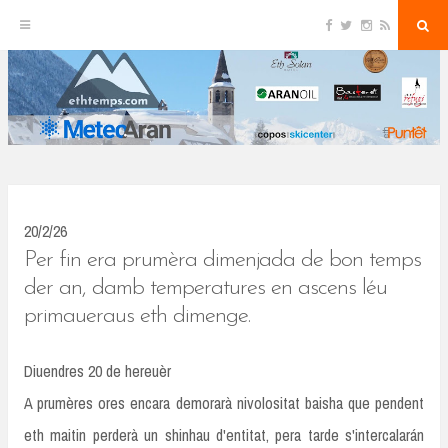
F
T
I
R
S
S
a
w
n
S
e
c
i
s
S
a
k
e
t
t
r
b
t
a
c
o
e
g
h
i
o
r
r
k
a
p
m
t
o
c
20/2/26
o
Per fin era prumèra dimenjada de bon temps
n
der an, damb temperatures en ascens léu
primaueraus eth dimenge.
t
e
Diuendres 20 de hereuèr
n
A prumères ores encara demorarà nivolositat baisha que pendent
t
eth maitin perderà un shinhau d'entitat, pera tarde s'intercalarán