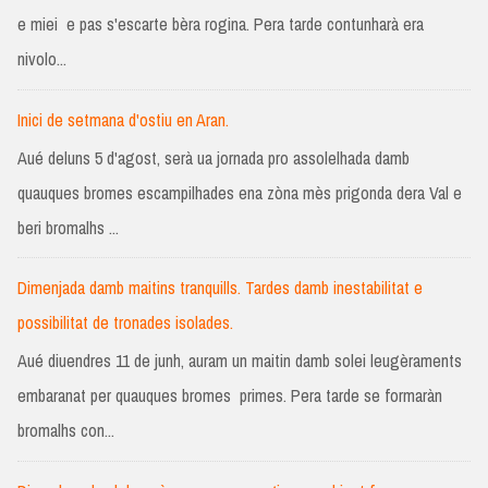
e miei e pas s'escarte bèra rogina. Pera tarde contunharà era
nivolo...
Inici de setmana d'ostiu en Aran.
Aué deluns 5 d'agost, serà ua jornada pro assolelhada damb
quauques bromes escampilhades ena zòna mès prigonda dera Val e
beri bromalhs ...
Dimenjada damb maitins tranquills. Tardes damb inestabilitat e
possibilitat de tronades isolades.
Aué diuendres 11 de junh, auram un maitin damb solei leugèraments
embaranat per quauques bromes primes. Pera tarde se formaràn
bromalhs con...