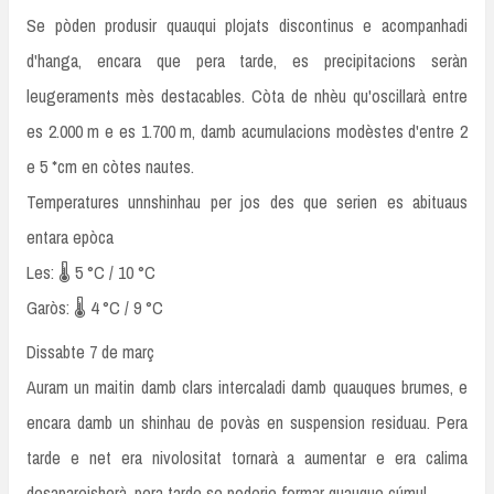
Se pòden produsir quauqui plojats discontinus e acompanhadi
d'hanga, encara que pera tarde, es precipitacions seràn
leugeraments mès destacables. Còta de nhèu qu'oscillarà entre
es 2.000 m e es 1.700 m, damb acumulacions modèstes d'entre 2
e 5 *cm en còtes nautes.
Temperatures unnshinhau per jos des que serien es abituaus
entara epòca
Les: 🌡️ 5 °C / 10 °C
Garòs: 🌡️ 4 °C / 9 °C
Dissabte 7 de març
Auram un maitin damb clars intercaladi damb quauques brumes, e
encara damb un shinhau de povàs en suspension residuau. Pera
tarde e net era nivolositat tornarà a aumentar e era calima
desapareisherà, pera tarde se poderie formar quauque cúmul.