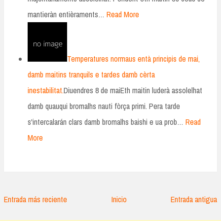
mantieràn entièraments…
Read More
Temperatures normaus entà principis de mai,
damb maitins tranquils e tardes damb cèrta
inestabilitat.
Diuendres 8 de maiEth maitin luderà assolelhat
damb quauqui bromalhs nauti fòrça primi. Pera tarde
s'intercalarán clars damb bromalhs baishi e ua prob…
Read
More
Entrada más reciente
Inicio
Entrada antigua