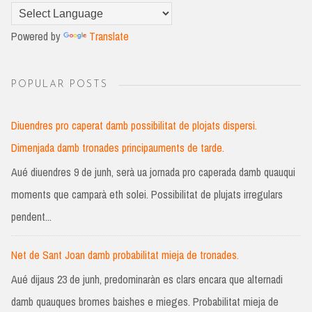
Powered by
Translate
POPULAR POSTS
Diuendres pro caperat damb possibilitat de plojats dispersi.
Dimenjada damb tronades principauments de tarde.
Aué diuendres 9 de junh, serà ua jornada pro caperada damb quauqui
moments que camparà eth solei. Possibilitat de plujats irregulars
pendent...
Net de Sant Joan damb probabilitat mieja de tronades.
Aué dijaus 23 de junh, predominaràn es clars encara que alternadi
damb quauques bromes baishes e mieges. Probabilitat mieja de