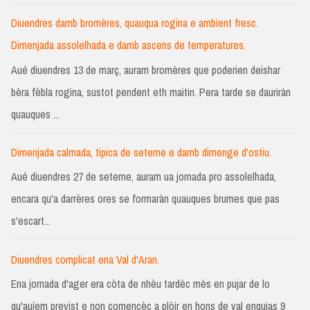
Diuendres damb bromères, quauqua rogina e ambient fresc.
Dimenjada assolelhada e damb ascens de temperatures.
Aué diuendres 13 de març, auram bromères que poderien deishar
bèra fèbla rogina, sustot pendent eth maitin. Pera tarde se dauriràn
quauques ...
Dimenjada calmada, tipica de seteme e damb dimenge d'ostiu.
Aué diuendres 27 de seteme, auram ua jornada pro assolelhada,
encara qu'a darrères ores se formaràn quauques brumes que pas
s'escart...
Diuendres complicat ena Val d'Aran.
Ena jornada d'ager era còta de nhèu tardèc mès en pujar de lo
qu'auíem previst e non comencèc a plòir en hons de val enquias 9