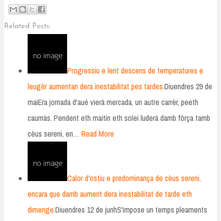
Related Posts:
Progressiu e lent descens de temperatures e
leugèr aumentan dera inestabilitat pes tardes.
Diuendres 29 de
maiEra jornada d'aué vierà mercada, un autre carrèr, peeth
caumàs. Pendent eth maitin eth solei luderà damb fòrça tamb
cèus sereni, en…
Read More
Calor d'ostiu e predominança de cèus sereni,
encara que damb aument dera inestabilitat de tarde eth
dimenge.
Diuendres 12 de junhS'impose un temps pleaments