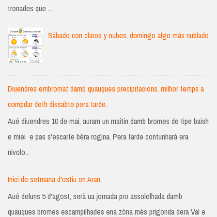
tronades que ...
Sábado con claros y nubes, domingo algo más nublado
Diuendres embromat damb quauques precipitacions, milhor temps a
compdar deth dissabte pera tarde.
Aué diuendres 10 de mai, auram un maitin damb bromes de tipe baish
e miei e pas s'escarte bèra rogina. Pera tarde contunharà era
nivolo...
Inici de setmana d'ostiu en Aran.
Aué deluns 5 d'agost, serà ua jornada pro assolelhada damb
quauques bromes escampilhades ena zòna mès prigonda dera Val e