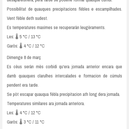
Possibilitat de quauques precipitacions fèbles e escampilhades.
Vent fèble deth sudest.
Es temperatures maximes se recuperaràn leugèraments.
Les: 🌡️ 5 °C / 13 °C
Garòs: 🌡️ 4 °C / 12 °C
Dimenge 8 de març
Es cèus seràn mès corbidi qu'era jornada anterior encara que
damb quauques clarulhes intercalades e formacion de cúmuls
pendent era tarde.
Se pòt escapar quauqua fèbla precipitacion ath long dera jornada.
Temperatures similares ara jornada anteriora.
Les: 🌡️ 4 °C / 12 °C
Garòs: 🌡️ 3 °C / 11 °C