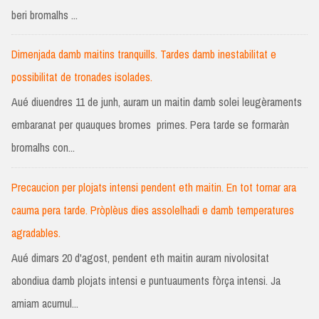
beri bromalhs ...
Dimenjada damb maitins tranquills. Tardes damb inestabilitat e
possibilitat de tronades isolades.
Aué diuendres 11 de junh, auram un maitin damb solei leugèraments
embaranat per quauques bromes primes. Pera tarde se formaràn
bromalhs con...
Precaucion per plojats intensi pendent eth maitin. En tot tornar ara
cauma pera tarde. Pròplèus dies assolelhadi e damb temperatures
agradables.
Aué dimars 20 d'agost, pendent eth maitin auram nivolositat
abondiua damb plojats intensi e puntuauments fòrça intensi. Ja
amiam acumul...