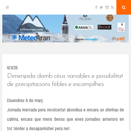
F
T
I
R
S
S
a
w
n
S
e
c
i
s
S
a
k
e
t
t
r
b
t
a
c
o
e
g
h
i
o
r
r
k
a
p
m
t
o
c
6/3/26
o
Dimenjada damb cèus variables e possibilitat
n
de precipitacions fèbles e escampilhes.
t
Diuendres 6 de març
e
Jornada mercada pera nivolositat abondiua e encara un shinhau de
n
calima, encara que mens densa que enes jornades anteriors en
t
tot ténder a desaparéisher pera net.