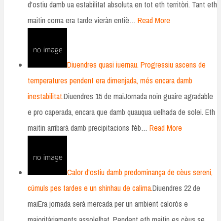
d'ostiu damb ua estabilitat absoluta en tot eth territòri. Tant eth
maitin coma era tarde vieràn entiè…
Read More
Diuendres quasi iuernau. Progressiu ascens de
temperatures pendent era dimenjada, més encara damb
inestabilitat.
Diuendres 15 de maiJornada noin guaire agradable
e pro caperada, encara que damb quauqua uelhada de solei. Eth
maitin arribarà damb precipitacions fèb…
Read More
Calor d'ostiu damb predominança de cèus sereni,
cúmuls pes tardes e un shinhau de calima.
Diuendres 22 de
maiEra jornada serà mercada per un ambient calorós e
majoritàriaments assolelhat. Pendent eth maitin es cèus se