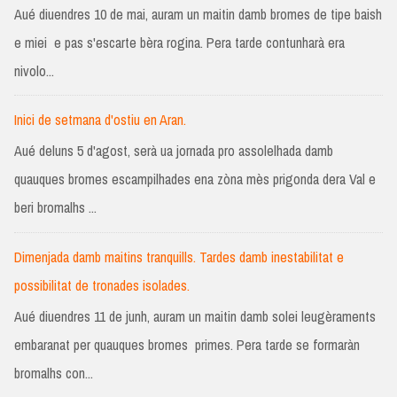
Aué diuendres 10 de mai, auram un maitin damb bromes de tipe baish
e miei e pas s'escarte bèra rogina. Pera tarde contunharà era
nivolo...
Inici de setmana d'ostiu en Aran.
Aué deluns 5 d'agost, serà ua jornada pro assolelhada damb
quauques bromes escampilhades ena zòna mès prigonda dera Val e
beri bromalhs ...
Dimenjada damb maitins tranquills. Tardes damb inestabilitat e
possibilitat de tronades isolades.
Aué diuendres 11 de junh, auram un maitin damb solei leugèraments
embaranat per quauques bromes primes. Pera tarde se formaràn
bromalhs con...