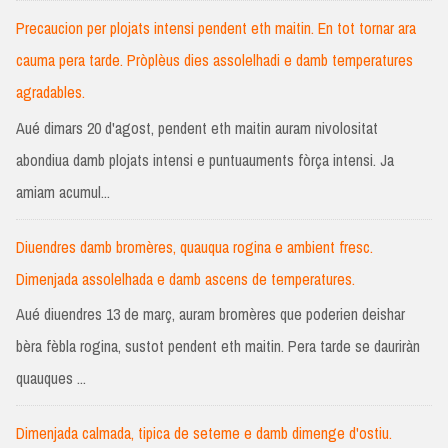
Precaucion per plojats intensi pendent eth maitin. En tot tornar ara
cauma pera tarde. Pròplèus dies assolelhadi e damb temperatures
agradables.
Aué dimars 20 d'agost, pendent eth maitin auram nivolositat
abondiua damb plojats intensi e puntuauments fòrça intensi. Ja
amiam acumul...
Diuendres damb bromères, quauqua rogina e ambient fresc.
Dimenjada assolelhada e damb ascens de temperatures.
Aué diuendres 13 de març, auram bromères que poderien deishar
bèra fèbla rogina, sustot pendent eth maitin. Pera tarde se dauriràn
quauques ...
Dimenjada calmada, tipica de seteme e damb dimenge d'ostiu.