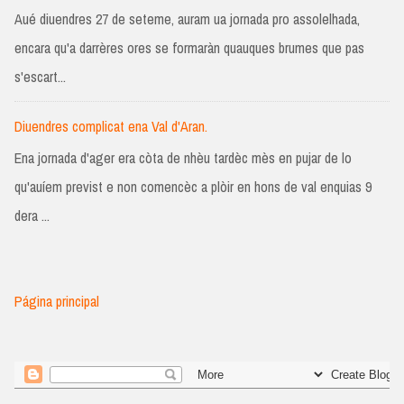
Aué diuendres 27 de seteme, auram ua jornada pro assolelhada,
encara qu'a darrères ores se formaràn quauques brumes que pas
s'escart...
Diuendres complicat ena Val d'Aran.
Ena jornada d'ager era còta de nhèu tardèc mès en pujar de lo
qu'auíem previst e non comencèc a plòir en hons de val enquias 9
dera ...
Página principal