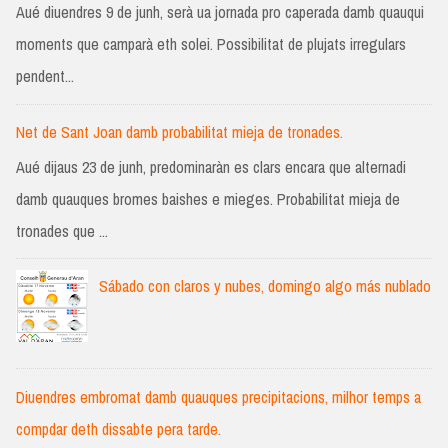
Aué diuendres 9 de junh, serà ua jornada pro caperada damb quauqui
moments que camparà eth solei. Possibilitat de plujats irregulars
pendent...
Net de Sant Joan damb probabilitat mieja de tronades.
Aué dijaus 23 de junh, predominaràn es clars encara que alternadi
damb quauques bromes baishes e mieges. Probabilitat mieja de
tronades que ...
Sábado con claros y nubes, domingo algo más nublado
Diuendres embromat damb quauques precipitacions, milhor temps a
compdar deth dissabte pera tarde.