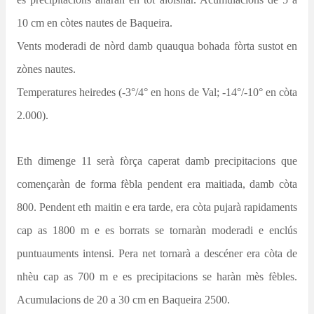
10
cm
en còtes nautes de Baqueira.
Vents moderadi de nòrd damb quauqua bohada fòrta sustot en
zònes nautes.
Temperatures heiredes (-3°/4° en hons de Val; -14°/-10° en còta
2.000).
Eth dimenge 11 serà fòrça caperat
damb precipitacions que
començaràn de forma fèbla pendent era maitiada, damb còta
800. Pendent eth maitin e era tarde, era còta pujarà rapidaments
cap as 1800 m e es borrats se tornaràn moderadi e enclús
puntuauments intensi. Pera net tornarà a descéner era còta de
nhèu cap as 700 m e es
precipitacions
se haràn mès fèbles.
Acumulacions de 20 a 30
cm
en Baqueira 2500.