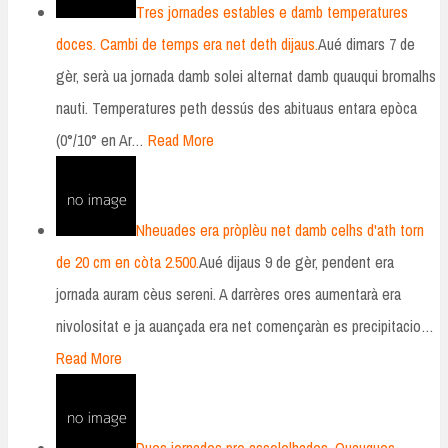
Tres jornades estables e damb temperatures
doces. Cambi de temps era net deth dijaus.
Aué dimars 7 de
gèr, serà ua jornada damb solei alternat damb quauqui bromalhs
nauti. Temperatures peth dessús des abituaus entara epòca
(0°/10° en Ar…
Read More
Nheuades era pròplèu net damb celhs d'ath torn
de 20 cm en còta 2.500.
Aué dijaus 9 de gèr, pendent era
jornada auram cèus sereni. A darrères ores aumentarà era
nivolositat e ja auançada era net començaràn es precipitacio…
Read More