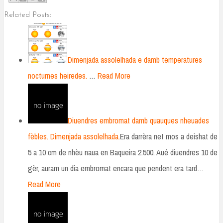
Related Posts:
Dimenjada assolelhada e damb temperatures
nocturnes heiredes.
…
Read More
Diuendres embromat damb quauques nheuades
fèbles. Dimenjada assolelhada.
Era darrèra net mos a deishat de
5 a 10 cm de nhèu naua en Baqueira 2.500. Aué diuendres 10 de
gèr, auram un dia embromat encara que pendent era tard…
Read More