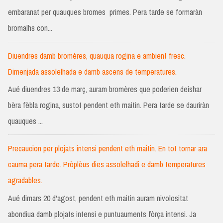
embaranat per quauques bromes primes. Pera tarde se formaràn
bromalhs con...
Diuendres damb bromères, quauqua rogina e ambient fresc.
Dimenjada assolelhada e damb ascens de temperatures.
Aué diuendres 13 de març, auram bromères que poderien deishar
bèra fèbla rogina, sustot pendent eth maitin. Pera tarde se dauriràn
quauques ...
Precaucion per plojats intensi pendent eth maitin. En tot tornar ara
cauma pera tarde. Pròplèus dies assolelhadi e damb temperatures
agradables.
Aué dimars 20 d'agost, pendent eth maitin auram nivolositat
abondiua damb plojats intensi e puntuauments fòrça intensi. Ja