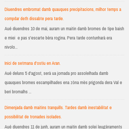
Diuendres embromat damb quauques precipitacions, milhor temps a
compdar deth dissabte pera tarde.
Aué diuendres 10 de mai, auram un maitin damb bromes de tipe baish
e miei e pas s'escarte bèra rogina. Pera tarde contunharà era
nivolo...
Inici de setmana d'ostiu en Aran.
Aué deluns 5 d'agost, serà ua jornada pro assolelhada damb
quauques bromes escampilhades ena zòna mès prigonda dera Val e
beri bromalhs ...
Dimenjada damb maitins tranquills. Tardes damb inestabilitat e
possibilitat de tronades isolades.
Aué diuendres 11 de junh, auram un maitin damb solei leugèraments