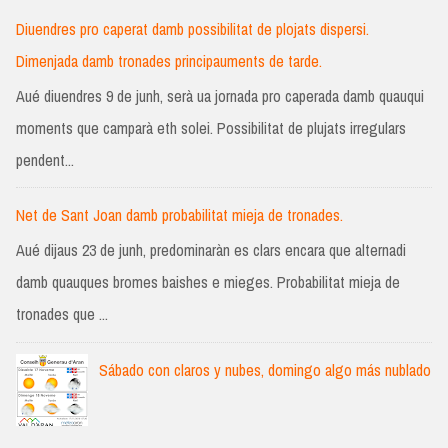
Diuendres pro caperat damb possibilitat de plojats dispersi.
Dimenjada damb tronades principauments de tarde.
Aué diuendres 9 de junh, serà ua jornada pro caperada damb quauqui
moments que camparà eth solei. Possibilitat de plujats irregulars
pendent...
Net de Sant Joan damb probabilitat mieja de tronades.
Aué dijaus 23 de junh, predominaràn es clars encara que alternadi
damb quauques bromes baishes e mieges. Probabilitat mieja de
tronades que ...
Sábado con claros y nubes, domingo algo más nublado