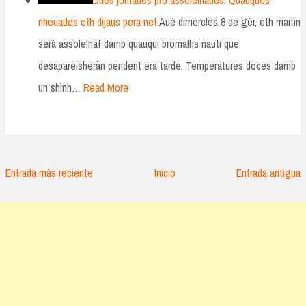
Dues jornades pro assolelhades. Quauques
nheuades eth dijaus pera net.
Aué dimèrcles 8 de gèr, eth maitin
serà assolelhat damb quauqui bromalhs nauti que
desapareisheràn pendent era tarde. Temperatures doces damb
un shinh…
Read More
Entrada más reciente
Inicio
Entrada antigua