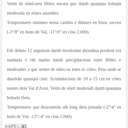
Vents de
nòrd-oest
fèbles encara que damb quauqua bohada
moderada en zònes anautites.
Temperatures minimes sense cambis e diürnes en brusc
ascens
(-3°/8° en hons de Val, -11°/0° en còta 2.000).
Eth deluns 12 seguiram damb nivolositat abondiua pendent era
maitiada e eth maitin damb precipitacions entre fèbles e
moderades e que serien de nhèu en totes es còtes. Pera tarde se
dauriràn quauqui clari. Acumulacions de 10 a 15
cm
en còtes
nautes dera
Val
d'
Aran
. Vents de nòrd moderadi damb quauqua
bohada fòrta.
Temperatures que desceneràn ath long dera jornada (-2°/4° en
hons de Val; -13°/-4° en còta 2.000).