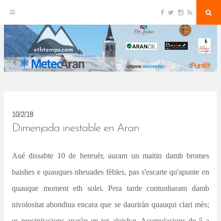
F
T
I
R
S
S
a
w
n
S
e
c
i
s
S
a
k
e
t
t
r
b
t
a
c
o
e
g
h
i
o
r
r
k
a
p
m
t
o
c
10/2/18
o
Dimenjada inestable en Aran
n
Aué dissabte 10 de hereuèr, auram un maitin damb bromes
t
baishes e quauques nheuades fèbles, pas s'escarte qu'apunte en
e
n
quauque moment eth solei. Pera tarde contunharam damb
t
nivolositat abondiua encara que se dauriràn quauqui clari mès;
es precipitacions anaràn en tot aloishar
. Acumulacions de 5 a