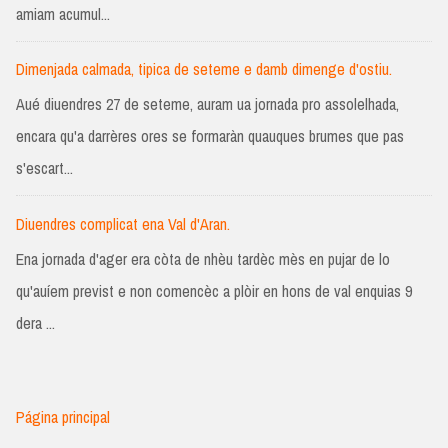
amiam acumul...
Dimenjada calmada, tipica de seteme e damb dimenge d'ostiu.
Aué diuendres 27 de seteme, auram ua jornada pro assolelhada,
encara qu'a darrères ores se formaràn quauques brumes que pas
s'escart...
Diuendres complicat ena Val d'Aran.
Ena jornada d'ager era còta de nhèu tardèc mès en pujar de lo
qu'auíem previst e non comencèc a plòir en hons de val enquias 9
dera ...
Página principal