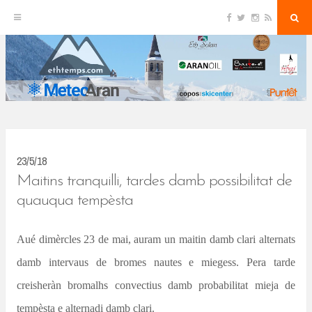
F
T
I
R
S
S
a
w
n
S
e
c
i
s
S
a
k
e
t
t
r
b
t
a
c
o
e
g
h
i
o
r
r
k
a
p
m
t
o
c
23/5/18
o
Maitins tranquilli, tardes damb possibilitat de
n
quauqua tempèsta
t
Aué dimèrcles 23 de mai, auram un maitin damb clari alternats
e
damb intervaus de bromes nautes e miegess. Pera tarde
n
creisheràn bromalhs convectius damb probabilitat mieja de
t
tempèsta e alternadi damb clari.