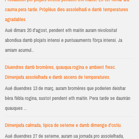
cauma pera tarde. Pròplèus dies assolelhadi e damb temperatures
agradables.
Aué dimars 20 d'agost, pendent eth maitin auram nivolositat
abondiua damb plojats intensi e puntuauments fòrça intensi. Ja
amiam acumul...
Diuendres damb bromères, quauqua rogina e ambient fresc.
Dimenjada assolelhada e damb ascens de temperatures.
Aué diuendres 13 de març, auram bromères que poderien deishar
bèra fèbla rogina, sustot pendent eth maitin. Pera tarde se dauriràn
quauques ...
Dimenjada calmada, tipica de seteme e damb dimenge d'ostiu.
Aué diuendres 27 de seteme, auram ua jornada pro assolelhada,