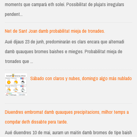
moments que camparà eth solei. Possibilitat de plujats irregulars
pendent...
Net de Sant Joan damb probabilitat mieja de tronades.
Aué dijaus 23 de junh, predominaràn es clars encara que alternadi
damb quauques bromes baishes e mieges. Probabilitat mieja de
tronades que ...
Sábado con claros y nubes, domingo algo más nublado
Diuendres embromat damb quauques precipitacions, milhor temps a
compdar deth dissabte pera tarde.
Aué diuendres 10 de mai, auram un maitin damb bromes de tipe baish