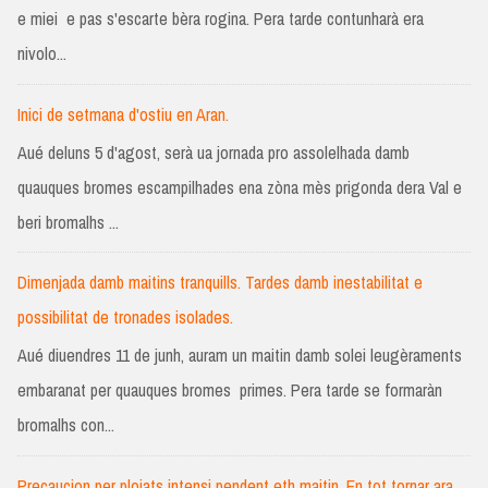
e miei e pas s'escarte bèra rogina. Pera tarde contunharà era
nivolo...
Inici de setmana d'ostiu en Aran.
Aué deluns 5 d'agost, serà ua jornada pro assolelhada damb
quauques bromes escampilhades ena zòna mès prigonda dera Val e
beri bromalhs ...
Dimenjada damb maitins tranquills. Tardes damb inestabilitat e
possibilitat de tronades isolades.
Aué diuendres 11 de junh, auram un maitin damb solei leugèraments
embaranat per quauques bromes primes. Pera tarde se formaràn
bromalhs con...
Precaucion per plojats intensi pendent eth maitin. En tot tornar ara