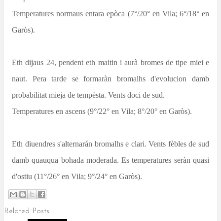
Temperatures normaus entara epòca (7°/20° en Vila; 6°/18° en
Garòs).
Eth dijaus 24, pendent eth maitin i aurà bromes de tipe miei e
naut. Pera tarde se formaràn bromalhs d'evolucion damb
probabilitat mieja de tempèsta. Vents doci de sud.
Temperatures en ascens (9°/22° en Vila; 8°/20° en Garòs).
Eth diuendres s'alternarán bromalhs e clari. Vents fèbles de sud
damb quauqua bohada moderada. Es temperatures seràn quasi
d'ostiu (11°/26° en Vila; 9°/24° en Garòs).
Related Posts: