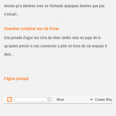
encara qu'a darrères ores se formaràn quauques brumes que pas
s'escart...
Diuendres complicat ena Val d'Aran.
Ena jornada d'ager era còta de nhèu tardèc mès en pujar de lo
qu'auíem previst e non comencèc a plòir en hons de val enquias 9
dera ...
Página principal