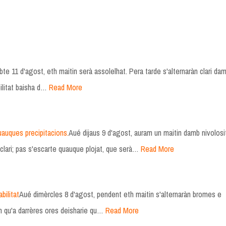
te 11 d'agost, eth maitin serà assolelhat. Pera tarde s'alternaràn clari da
litat baisha d…
Read More
uauques precipitacions.
Aué dijaus 9 d'agost, auram un maitin damb nivolosi
 clari; pas s'escarte quauque plojat, que serà…
Read More
bilitat
Aué dimèrcles 8 d'agost, pendent eth maitin s'alternaràn bromes e
on qu'a darrères ores deisharie qu…
Read More