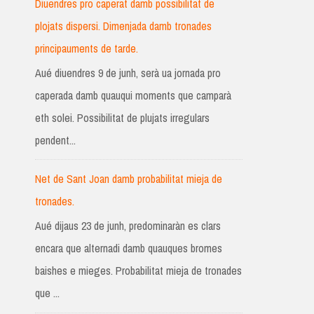
Diuendres pro caperat damb possibilitat de
plojats dispersi. Dimenjada damb tronades
principauments de tarde.
Aué diuendres 9 de junh, serà ua jornada pro
caperada damb quauqui moments que camparà
eth solei. Possibilitat de plujats irregulars
pendent...
Net de Sant Joan damb probabilitat mieja de
tronades.
Aué dijaus 23 de junh, predominaràn es clars
encara que alternadi damb quauques bromes
baishes e mieges. Probabilitat mieja de tronades
que ...