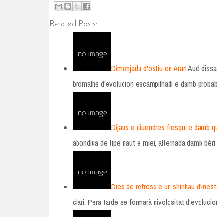
Related Posts:
Dimenjada d'ostiu en Aran.
Aué dissab
bromalhs d'evolucion escampilhadi e damb probabi
Dijaus e diuendres fresqui e damb q
abondiua de tipe naut e miei, alternada damb bèri
Dies de refresc e un shinhau d'inesta
clari. Pera tarde se formarà nivolositat d'evoluci