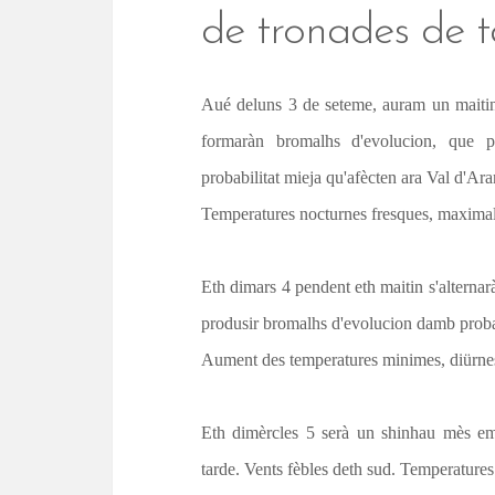
t
de tronades de 
Aué deluns 3 de seteme, auram un maitin
formaràn bromalhs d'evolucion, que 
probabilitat mieja qu'afècten ara Val d'Ara
Temperatures nocturnes fresques, maximal
Eth dimars 4 pendent eth maitin s'alternar
produsir bromalhs d'evolucion damb probabi
Aument des temperatures minimes, diürnes
Eth dimèrcles 5 serà un shinhau mès em
tarde. Vents fèbles deth sud. Temperature