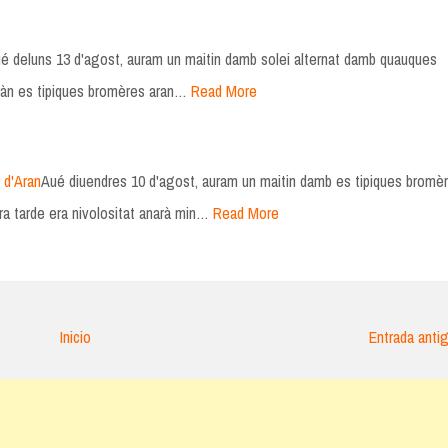
é deluns 13 d'agost, auram un maitin damb solei alternat damb quauques
eràn es tipiques bromères aran…
Read More
 d'Aran
Aué diuendres 10 d'agost, auram un maitin damb es tipiques bromè
ra tarde era nivolositat anarà min…
Read More
Inicio
Entrada anti