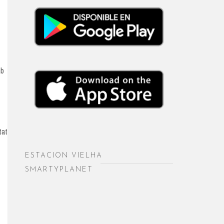
mb
tat
ESTACION VIELHA
SMARTYPLANET