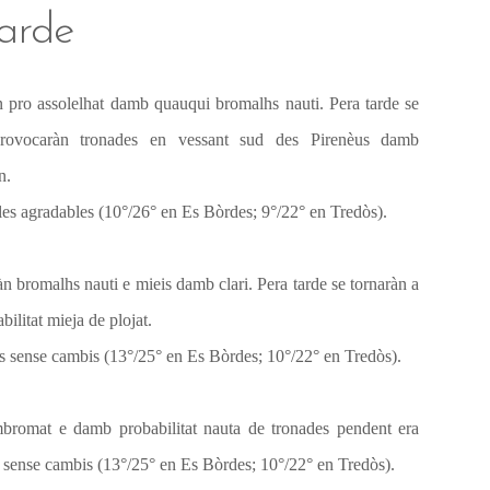
tarde
 pro assolelhat damb quauqui bromalhs nauti. Pera tarde se
provocaràn tronades en vessant sud des Pirenèus damb
n.
es agradables (10°/26° en Es Bòrdes; 9°/22° en Tredòs).
àn bromalhs nauti e mieis damb clari. Pera tarde se tornaràn a
litat mieja de plojat.
 sense cambis (13°/25° en Es Bòrdes; 10°/22° en Tredòs).
bromat e damb probabilitat nauta de tronades pendent era
s sense cambis (13°/25° en Es Bòrdes; 10°/22° en Tredòs).