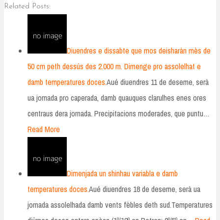
Related Posts:
Diuendres e dissabte que mos deisharàn mès de
50 cm peth dessús des 2.000 m. Dimenge pro assolelhat e
damb temperatures doces.
Aué diuendres 11 de deseme, serà
ua jornada pro caperada, damb quauques clarulhes enes ores
centraus dera jornada. Precipitacions moderades, que puntu…
Read More
Dimenjada un shinhau variabla e damb
temperatures doces.
Aué diuendres 18 de deseme, serà ua
jornada assolelhada damb vents fèbles deth sud.Temperatures