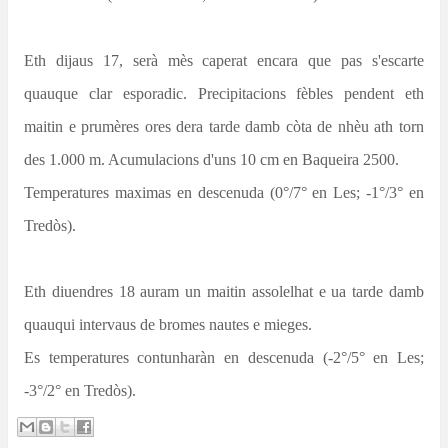
Eth dijaus 17, serà mès caperat encara que pas s'escarte
quauque clar esporadic. Precipitacions fèbles pendent eth
maitin e prumères ores dera tarde damb còta de nhèu ath torn
des 1.000 m. Acumulacions d'uns 10 cm en Baqueira 2500.
Temperatures maximas en descenuda (0°/7° en Les; -1°/3° en
Tredòs).
Eth diuendres 18 auram un maitin assolelhat e ua tarde damb
quauqui intervaus de bromes nautes e mieges.
Es temperatures contunharàn en descenuda (-2°/5° en Les;
-3°/2° en Tredòs).