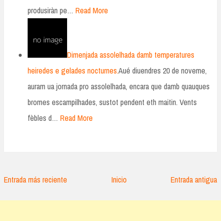
produsiràn pe…
Read More
Dimenjada assolelhada damb temperatures
heiredes e gelades nocturnes.
Aué diuendres 20 de noveme,
auram ua jornada pro assolelhada, encara que damb quauques
bromes escampilhades, sustot pendent eth maitin. Vents
fèbles d…
Read More
Entrada más reciente
Inicio
Entrada antigua