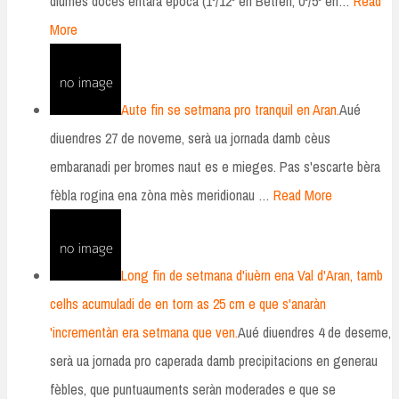
diürnes doces entara epòca (1º/12º en Betren; 0º/5º en…
Read
More
Aute fin se setmana pro tranquil en Aran.
Aué
diuendres 27 de noveme, serà ua jornada damb cèus
embaranadi per bromes naut es e mieges. Pas s'escarte bèra
fèbla rogina ena zòna mès meridionau …
Read More
Long fin de setmana d'iuèrn ena Val d'Aran, tamb
celhs acumuladi de en torn as 25 cm e que s'anaràn
'incrementàn era setmana que ven.
Aué diuendres 4 de deseme,
serà ua jornada pro caperada damb precipitacions en generau
fèbles, que puntuauments seràn moderades e que se