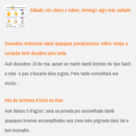
Sábado con claros y nubes, domingo algo más nublado
Diuendres embromat damb quauques precipitacions, milhor temps a
compdar deth dissabte pera tarde.
Aué diuendres 10 de mai, auram un maitin damb bromes de tipe baish
e miei e pas s'escarte bèra rogina. Pera tarde contunharà era
nivolo...
Inici de setmana d'ostiu en Aran.
Aué deluns 5 d'agost, serà ua jornada pro assolelhada damb
quauques bromes escampilhades ena zòna mès prigonda dera Val e
beri bromalhs ...