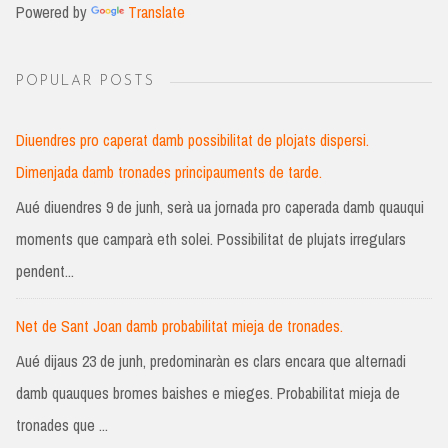
Powered by
Translate
POPULAR POSTS
Diuendres pro caperat damb possibilitat de plojats dispersi.
Dimenjada damb tronades principauments de tarde.
Aué diuendres 9 de junh, serà ua jornada pro caperada damb quauqui
moments que camparà eth solei. Possibilitat de plujats irregulars
pendent...
Net de Sant Joan damb probabilitat mieja de tronades.
Aué dijaus 23 de junh, predominaràn es clars encara que alternadi
damb quauques bromes baishes e mieges. Probabilitat mieja de
tronades que ...