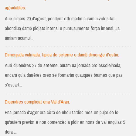
agradables.
Aué dimars 20 d'agost, pendent eth maitin auram nivolositat
abondiua damb plojats intensi e puntuauments fòrça intensi. Ja
amiam acumul...
Dimenjada calmada, tipica de seteme e damb dimenge d'ostiu.
Aué diuendres 27 de seteme, auram ua jornada pro assolelhada,
encara qu'a darrères ores se formaràn quauques brumes que pas
s'escart...
Diuendres complicat ena Val d'Aran.
Ena jornada d'ager era còta de nhèu tardèc mès en pujar de lo
qu'auíem previst e non comencèc a plòir en hons de val enquias 9
dera ...