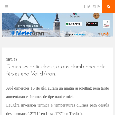
F
T
I
R
S
S
a
w
n
S
e
c
i
s
S
a
k
e
t
t
r
b
t
a
c
o
e
g
h
i
o
r
r
k
a
p
m
t
o
c
16/1/19
o
Dimèrcles anticiclonic, dijaus damb nheuades
n
fèbles ena Val d'Aran.
t
Aué dimèrcles 16 de gèr, auram un maitin assolelhat; pera tarde
e
aumentaràn es bromes de tipe naut e miei.
n
Leugèra inversion termica e temperatures diürnes peth dessús
t
des normaus (-2°/11° en Les; -1°/7° en Tredòs).