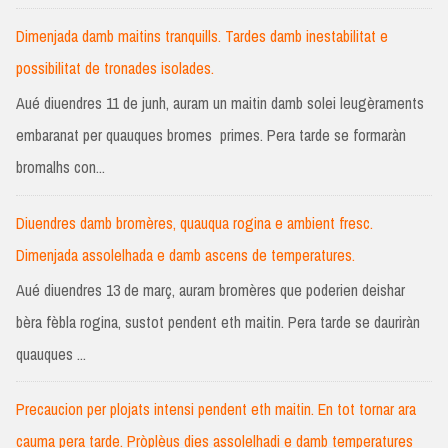
Dimenjada damb maitins tranquills. Tardes damb inestabilitat e
possibilitat de tronades isolades.
Aué diuendres 11 de junh, auram un maitin damb solei leugèraments
embaranat per quauques bromes primes. Pera tarde se formaràn
bromalhs con...
Diuendres damb bromères, quauqua rogina e ambient fresc.
Dimenjada assolelhada e damb ascens de temperatures.
Aué diuendres 13 de març, auram bromères que poderien deishar
bèra fèbla rogina, sustot pendent eth maitin. Pera tarde se dauriràn
quauques ...
Precaucion per plojats intensi pendent eth maitin. En tot tornar ara
cauma pera tarde. Pròplèus dies assolelhadi e damb temperatures