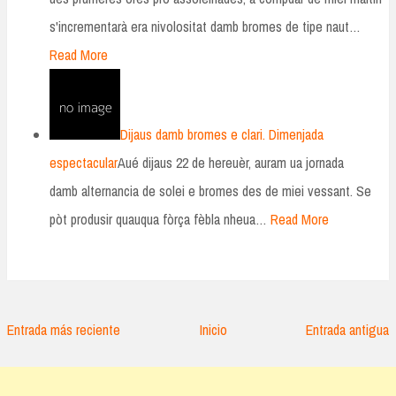
s'incrementarà era nivolositat damb bromes de tipe naut…
Read More
Dijaus damb bromes e clari. Dimenjada
espectacular
Aué dijaus 22 de hereuèr, auram ua jornada
damb alternancia de solei e bromes des de miei vessant. Se
pòt produsir quauqua fòrça fèbla nheua…
Read More
Entrada más reciente
Inicio
Entrada antigua