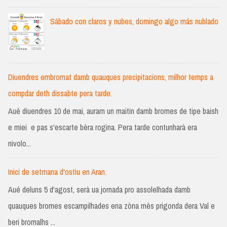
Sábado con claros y nubes, domingo algo más nublado
Diuendres embromat damb quauques precipitacions, milhor temps a
compdar deth dissabte pera tarde.
Aué diuendres 10 de mai, auram un maitin damb bromes de tipe baish
e miei e pas s'escarte bèra rogina. Pera tarde contunharà era
nivolo...
Inici de setmana d'ostiu en Aran.
Aué deluns 5 d'agost, serà ua jornada pro assolelhada damb
quauques bromes escampilhades ena zòna mès prigonda dera Val e
beri bromalhs ...