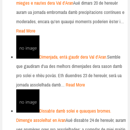
mieges e nautes dera Val d'Aran
Aué dimars 20 de hereuèr
auram ua jornada embromada damb precipitacions contínues e
moderades, encara qu'en quauqui moments poderien èster i…
Read More
Dimenjada, entà gaudir dera Val d'Aran.
Semble
que gaudiram d'ua des melhors dimenjades dera sason damb
pro solei e nhèu povàs. Eth diuendres 23 de hereuèr, serà ua
jornada assolelhada damb…
Read More
Dissabte damb solei e quauques bromes.
Dimenge assolelhat en Aran
Aué dissabte 24 de hereuèr, auram
ues prumères ores pro assolelhades; a compdar de miei maitin