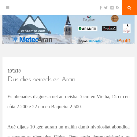
F
T
I
R
S
S
a
w
n
S
e
c
i
s
S
a
k
e
t
t
r
b
t
a
c
o
e
g
h
i
o
r
r
k
a
p
m
t
o
c
10/1/19
o
Dus dies heireds en Aran.
n
Es nheuades d'aguesta net an deishat 5 cm en Vielha, 15 cm en
t
còta 2.200 e 22 cm en Baqueira 2.500.
e
n
t
Aué dijaus 10 gèr, auram un maitin damb nivolositat abondiua
e quauques nheuades fèbles. Pera tarde desapareisheràn es