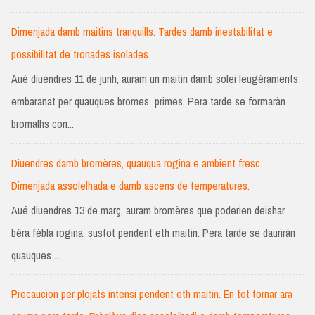
Dimenjada damb maitins tranquills. Tardes damb inestabilitat e
possibilitat de tronades isolades.
Aué diuendres 11 de junh, auram un maitin damb solei leugèraments
embaranat per quauques bromes primes. Pera tarde se formaràn
bromalhs con...
Diuendres damb bromères, quauqua rogina e ambient fresc.
Dimenjada assolelhada e damb ascens de temperatures.
Aué diuendres 13 de març, auram bromères que poderien deishar
bèra fèbla rogina, sustot pendent eth maitin. Pera tarde se dauriràn
quauques ...
Precaucion per plojats intensi pendent eth maitin. En tot tornar ara