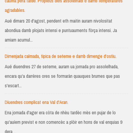
cauma pera tarde. Pròplèus dies assolelhadi e damb temperatures
agradables.
Aué dimars 20 d'agost, pendent eth maitin auram nivolositat
abondiua damb plojats intensi e puntuauments fòrça intensi. Ja
amiam acumul...
Dimenjada calmada, tipica de seteme e damb dimenge d'ostiu.
Aué diuendres 27 de seteme, auram ua jornada pro assolelhada,
encara qu'a darrères ores se formaràn quauques brumes que pas
s'escart...
Diuendres complicat ena Val d'Aran.
Ena jornada d'ager era còta de nhèu tardèc mès en pujar de lo
qu'auíem previst e non comencèc a plòir en hons de val enquias 9
dera ...