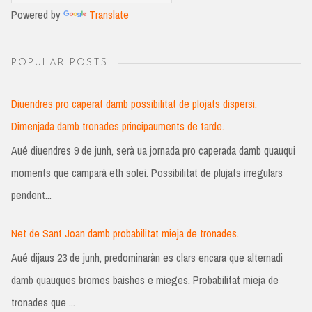
Powered by
Translate
POPULAR POSTS
Diuendres pro caperat damb possibilitat de plojats dispersi.
Dimenjada damb tronades principauments de tarde.
Aué diuendres 9 de junh, serà ua jornada pro caperada damb quauqui
moments que camparà eth solei. Possibilitat de plujats irregulars
pendent...
Net de Sant Joan damb probabilitat mieja de tronades.
Aué dijaus 23 de junh, predominaràn es clars encara que alternadi
damb quauques bromes baishes e mieges. Probabilitat mieja de
tronades que ...