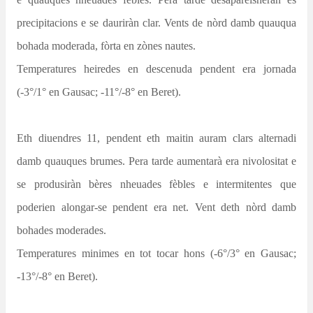
precipitacions e se dauriràn clar. Vents de nòrd damb quauqua
bohada moderada, fòrta en zònes nautes.
Temperatures heiredes en descenuda pendent era jornada
(-3°/1° en Gausac; -11°/-8° en Beret).
Eth diuendres 11, pendent eth maitin auram clars alternadi
damb quauques brumes. Pera tarde aumentarà era nivolositat e
se produsiràn bères nheuades fèbles e intermitentes que
poderien alongar-se pendent era net. Vent deth nòrd damb
bohades moderades.
Temperatures minimes en tot tocar hons (-6°/3° en Gausac;
-13°/-8° en Beret).