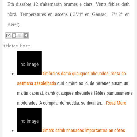
Eth dissabte 12 s'alternaràn brumes e clars. Vents fèbles deth
nòrd. Temperatures en ascens (-3°/4° en Gausac; -7°/-2° en
Beret).
Related Posts:
Dimèrcles damb quauques nheuades, rèsta de
setmana assolelhada.
Aué dimèrcles 21 de hereuèr, auram un
maitin caperat, damb quauques nheuades fèbles puntuauments
moderades. A compdar de meddia, se dauriràn…
Read More
Dimars damb nheuades importantes en còtes