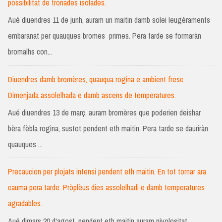
possibilitat de tronades isolades.
Aué diuendres 11 de junh, auram un maitin damb solei leugèraments
embaranat per quauques bromes primes. Pera tarde se formaràn
bromalhs con...
Diuendres damb bromères, quauqua rogina e ambient fresc.
Dimenjada assolelhada e damb ascens de temperatures.
Aué diuendres 13 de març, auram bromères que poderien deishar
bèra fèbla rogina, sustot pendent eth maitin. Pera tarde se dauriràn
quauques ...
Precaucion per plojats intensi pendent eth maitin. En tot tornar ara
cauma pera tarde. Pròplèus dies assolelhadi e damb temperatures
agradables.
Aué dimars 20 d'agost, pendent eth maitin auram nivolositat