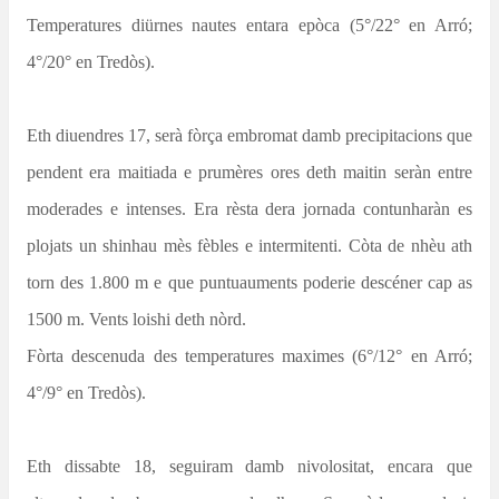
Temperatures diürnes nautes entara epòca (5°/22° en Arró;
4°/20° en Tredòs).
Eth diuendres 17, serà fòrça embromat damb precipitacions que
pendent era maitiada e prumères ores deth maitin seràn entre
moderades e intenses. Era rèsta dera jornada contunharàn es
plojats un shinhau mès fèbles e intermitenti. Còta de nhèu ath
torn des 1.800 m e que puntuauments poderie descéner cap as
1500 m. Vents loishi deth nòrd.
Fòrta descenuda des temperatures maximes (6°/12° en Arró;
4°/9° en Tredòs).
Eth dissabte 18, seguiram damb nivolositat, encara que