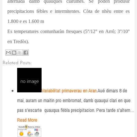
alternada damb quauques clarulhes. Se pòden produsir
precipitacions fèbles e intermitentes. Còta de nhèu entre es
1.800 e es 1.600 m
Es temperatures contunharàn fresques (5°/12° en Arró; 3°/10°
en Tredòs).
Related Posts:
Variabilitat primaverau en Aran.
Aué dimars 8 de
mai, auram un maitin pro embromat, damb quauqui clari en que
pas s'escarte quauqua fèbla precipitacion. Pera tarde s'altern…
Read More