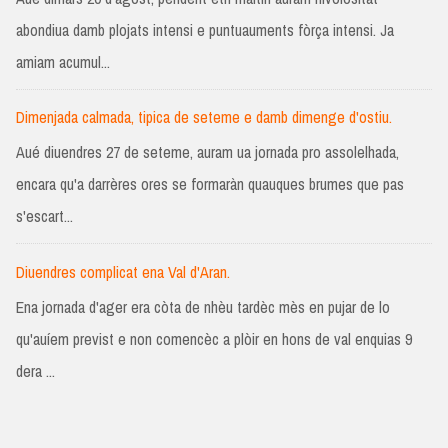
abondiua damb plojats intensi e puntuauments fòrça intensi. Ja
amiam acumul...
Dimenjada calmada, tipica de seteme e damb dimenge d'ostiu.
Aué diuendres 27 de seteme, auram ua jornada pro assolelhada,
encara qu'a darrères ores se formaràn quauques brumes que pas
s'escart...
Diuendres complicat ena Val d'Aran.
Ena jornada d'ager era còta de nhèu tardèc mès en pujar de lo
qu'auíem previst e non comencèc a plòir en hons de val enquias 9
dera ...