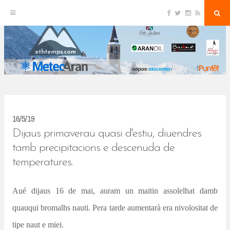
F
T
I
R
S
S
a
w
n
S
e
c
i
s
S
a
k
e
t
t
r
b
t
a
c
o
e
g
h
i
o
r
r
k
a
p
m
t
o
c
16/5/19
o
Dijaus primaverau quasi d'estiu, diuendres
n
tamb precipitacions e descenuda de
temperatures.
t
e
Aué dijaus 16 de mai, auram un maitin assolelhat damb
n
quauqui bromalhs nauti. Pera tarde aumentarà era nivolositat de
t
tipe naut e miei.