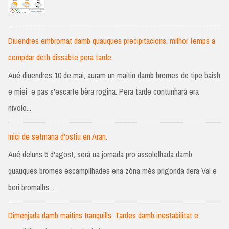
Diuendres embromat damb quauques precipitacions, milhor temps a
compdar deth dissabte pera tarde.
Aué diuendres 10 de mai, auram un maitin damb bromes de tipe baish
e miei e pas s'escarte bèra rogina. Pera tarde contunharà era
nivolo...
Inici de setmana d'ostiu en Aran.
Aué deluns 5 d'agost, serà ua jornada pro assolelhada damb
quauques bromes escampilhades ena zòna mès prigonda dera Val e
beri bromalhs ...
Dimenjada damb maitins tranquills. Tardes damb inestabilitat e