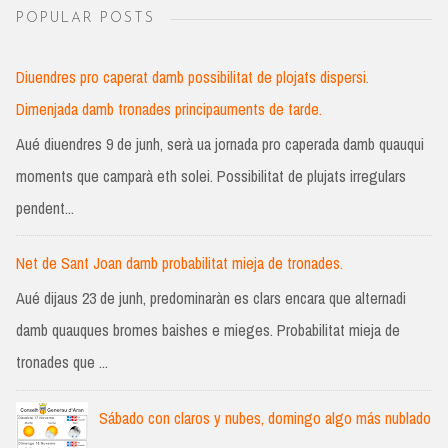
POPULAR POSTS
Diuendres pro caperat damb possibilitat de plojats dispersi.
Dimenjada damb tronades principauments de tarde.
Aué diuendres 9 de junh, serà ua jornada pro caperada damb quauqui
moments que camparà eth solei. Possibilitat de plujats irregulars
pendent...
Net de Sant Joan damb probabilitat mieja de tronades.
Aué dijaus 23 de junh, predominaràn es clars encara que alternadi
damb quauques bromes baishes e mieges. Probabilitat mieja de
tronades que ...
Sábado con claros y nubes, domingo algo más nublado