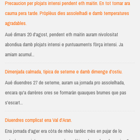
Precaucion per plojats intensi pendent eth maitin. En tot tornar ara
cauma pera tarde. Pròplèus dies assolelhadi e damb temperatures
agradables.
Aué dimars 20 d'agost, pendent eth maitin auram nivolositat
abondiua damb plojats intensi e puntuauments fòrça intensi. Ja
amiam acumul...
Dimenjada calmada, tipica de seteme e damb dimenge d'ostiu.
Aué diuendres 27 de seteme, auram ua jornada pro assolelhada,
encara qu'a darrères ores se formaràn quauques brumes que pas
s'escart...
Diuendres complicat ena Val d'Aran.
Ena jornada d'ager era còta de nhèu tardèc mès en pujar de lo