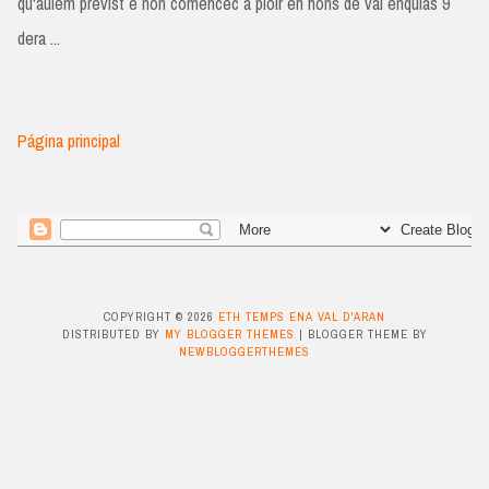
qu'auíem previst e non comencèc a plòir en hons de val enquias 9
dera ...
Página principal
COPYRIGHT ©
2026
ETH TEMPS ENA VAL D'ARAN
DISTRIBUTED BY
MY BLOGGER THEMES
| BLOGGER THEME BY
NEWBLOGGERTHEMES