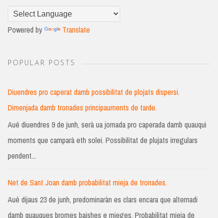
Powered by
Translate
POPULAR POSTS
Diuendres pro caperat damb possibilitat de plojats dispersi.
Dimenjada damb tronades principauments de tarde.
Aué diuendres 9 de junh, serà ua jornada pro caperada damb quauqui
moments que camparà eth solei. Possibilitat de plujats irregulars
pendent...
Net de Sant Joan damb probabilitat mieja de tronades.
Aué dijaus 23 de junh, predominaràn es clars encara que alternadi
damb quauques bromes baishes e mieges. Probabilitat mieja de