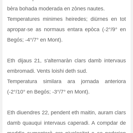
bèra bohada moderada en zònes nautes.
Temperatures minimes heiredes; diürnes en tot
apropar-se as normaus entara epòca (-2°/9° en
Begós; -4°/7° en Mont).
Eth dijaus 21, s'alternaràn clars damb intervaus
embromadi. Vents loishi deth sud.
Temperatura similara ara jornada anteriora
(-2°/10° en Begós; -3°/7° en Mont).
Eth diuendres 22, pendent eth maitin, auram clars
damb quauqui intervaus caperadi. A compdar de