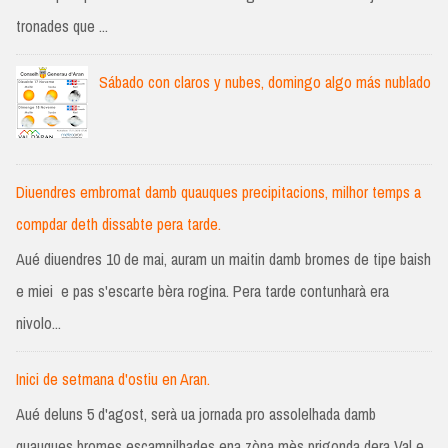
tronades que ...
Sábado con claros y nubes, domingo algo más nublado
Diuendres embromat damb quauques precipitacions, milhor temps a
compdar deth dissabte pera tarde.
Aué diuendres 10 de mai, auram un maitin damb bromes de tipe baish
e miei e pas s'escarte bèra rogina. Pera tarde contunharà era
nivolo...
Inici de setmana d'ostiu en Aran.
Aué deluns 5 d'agost, serà ua jornada pro assolelhada damb
quauques bromes escampilhades ena zòna mès prigonda dera Val e