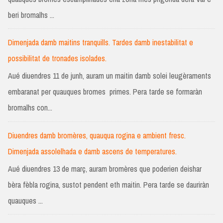
beri bromalhs ...
Dimenjada damb maitins tranquills. Tardes damb inestabilitat e
possibilitat de tronades isolades.
Aué diuendres 11 de junh, auram un maitin damb solei leugèraments
embaranat per quauques bromes primes. Pera tarde se formaràn
bromalhs con...
Diuendres damb bromères, quauqua rogina e ambient fresc.
Dimenjada assolelhada e damb ascens de temperatures.
Aué diuendres 13 de març, auram bromères que poderien deishar
bèra fèbla rogina, sustot pendent eth maitin. Pera tarde se dauriràn
quauques ...