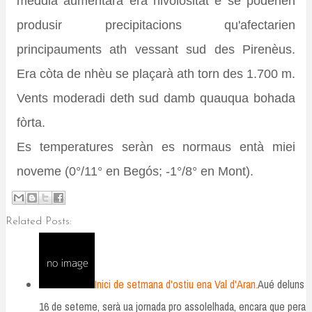
meddia aumentarà era nivolositat e se poderien
produsir precipitacions qu'afectarien
principauments ath vessant sud des Pirenèus.
Era còta de nhèu se plaçarà ath torn des 1.700 m.
Vents moderadi deth sud damb quauqua bohada
fòrta.
Es temperatures seràn es normaus entà miei
noveme (0°/11° en Begós; -1°/8° en Mont).
Related Posts:
Inici de setmana d'ostiu ena Val d'Aran.
Aué deluns
16 de seteme, serà ua jornada pro assolelhada, encara que pera