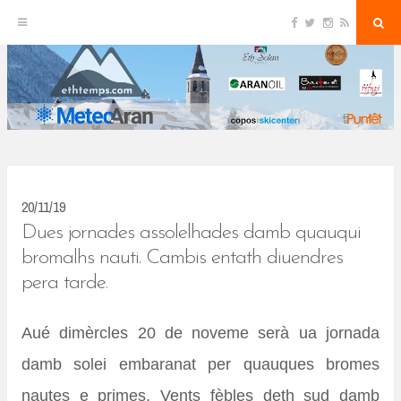
F
T
I
R
S
S
a
w
n
S
e
c
i
s
S
a
k
e
t
t
r
b
t
a
c
o
e
g
h
i
o
r
r
k
a
p
m
t
o
c
20/11/19
o
Dues jornades assolelhades damb quauqui
n
bromalhs nauti. Cambis entath diuendres
pera tarde.
t
e
Aué dimèrcles 20 de noveme serà ua jornada
n
damb solei embaranat per quauques bromes
t
nautes e primes. Vents fèbles deth sud damb