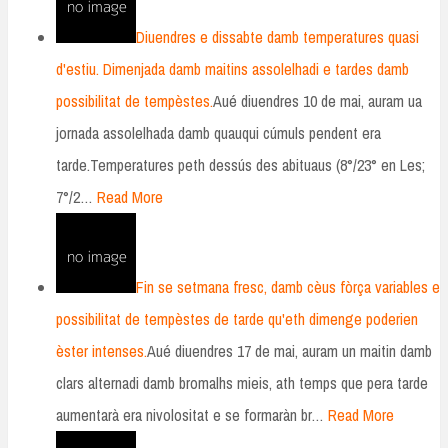
Diuendres e dissabte damb temperatures quasi
d'estiu. Dimenjada damb maitins assolelhadi e tardes damb
possibilitat de tempèstes.
Aué diuendres 10 de mai, auram ua
jornada assolelhada damb quauqui cúmuls pendent era
tarde.Temperatures peth dessús des abituaus (8°/23° en Les;
7°/2…
Read More
Fin se setmana fresc, damb cèus fòrça variables e
possibilitat de tempèstes de tarde qu'eth dimenge poderien
èster intenses.
Aué diuendres 17 de mai, auram un maitin damb
clars alternadi damb bromalhs mieis, ath temps que pera tarde
aumentarà era nivolositat e se formaràn br…
Read More