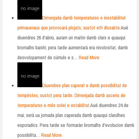
Dimenjada damb temperatures e inestabilitat
primaueraus que provocarà plojats, sustot eth dissabte.
Aué
diuendres 26 d'abriu, auram un maitin damb clars e quauqui
bromalhs baishi; pera tarde aumentarà era nivolositat, damb
desvolopament de cúmuls e s…
Read More
Diuendres plan caperat e damb possibilitat de
tempèstes, sustot pera tarde. Dimenjada damb ascens de
temperatures e més solei e estabilitat.
Aué diuendres 24 de
mai, serà ua jornada plan caperada damb quauqui clarulhes
esporadics. Pera tarde se formaràn bromalhs d'evolucion damb
possibilita…
Read More