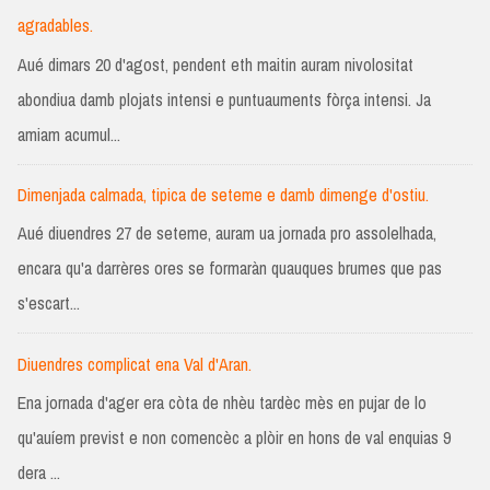
agradables.
Aué dimars 20 d'agost, pendent eth maitin auram nivolositat
abondiua damb plojats intensi e puntuauments fòrça intensi. Ja
amiam acumul...
Dimenjada calmada, tipica de seteme e damb dimenge d'ostiu.
Aué diuendres 27 de seteme, auram ua jornada pro assolelhada,
encara qu'a darrères ores se formaràn quauques brumes que pas
s'escart...
Diuendres complicat ena Val d'Aran.
Ena jornada d'ager era còta de nhèu tardèc mès en pujar de lo
qu'auíem previst e non comencèc a plòir en hons de val enquias 9
dera ...