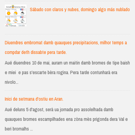
Sábado con claros y nubes, domingo algo más nublado
Diuendres embromat damb quauques precipitacions, milhor temps a
compdar deth dissabte pera tarde.
Aué diuendres 10 de mai, auram un maitin damb bromes de tipe baish
e miei e pas s'escarte bèra rogina. Pera tarde contunharà era
nivolo...
Inici de setmana d'ostiu en Aran.
Aué deluns 5 d'agost, serà ua jornada pro assolelhada damb
quauques bromes escampilhades ena zòna mès prigonda dera Val e
beri bromalhs ...