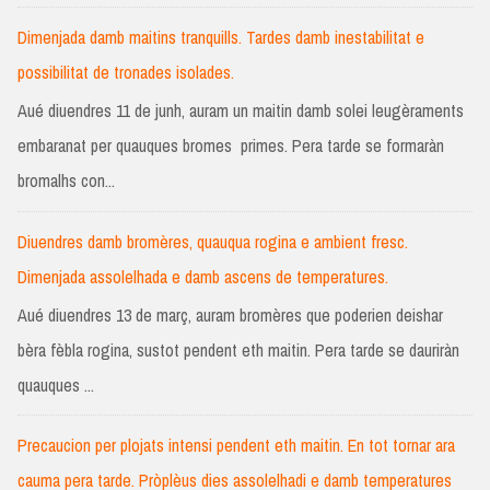
Dimenjada damb maitins tranquills. Tardes damb inestabilitat e
possibilitat de tronades isolades.
Aué diuendres 11 de junh, auram un maitin damb solei leugèraments
embaranat per quauques bromes primes. Pera tarde se formaràn
bromalhs con...
Diuendres damb bromères, quauqua rogina e ambient fresc.
Dimenjada assolelhada e damb ascens de temperatures.
Aué diuendres 13 de març, auram bromères que poderien deishar
bèra fèbla rogina, sustot pendent eth maitin. Pera tarde se dauriràn
quauques ...
Precaucion per plojats intensi pendent eth maitin. En tot tornar ara
cauma pera tarde. Pròplèus dies assolelhadi e damb temperatures