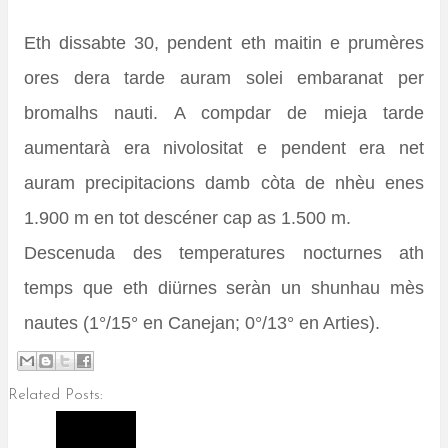
Eth dissabte 30, pendent eth maitin e prumères
ores dera tarde auram solei embaranat per
bromalhs nauti. A compdar de mieja tarde
aumentarà era nivolositat e pendent era net
auram precipitacions damb còta de nhèu enes
1.900 m en tot descéner cap as 1.500 m.
Descenuda des temperatures nocturnes ath
temps que eth diürnes seràn un shunhau mès
nautes (1°/15° en Canejan; 0°/13° en Arties).
Related Posts: