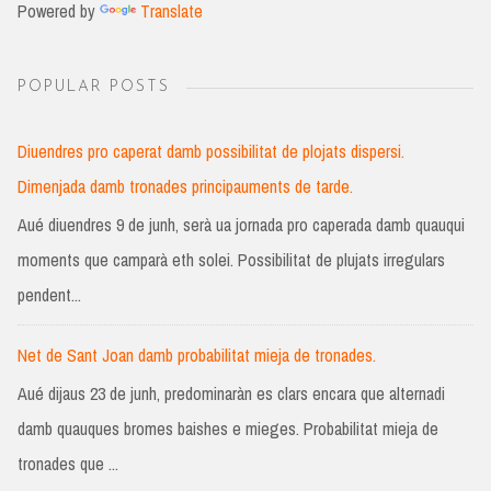
Powered by
Translate
POPULAR POSTS
Diuendres pro caperat damb possibilitat de plojats dispersi.
Dimenjada damb tronades principauments de tarde.
Aué diuendres 9 de junh, serà ua jornada pro caperada damb quauqui
moments que camparà eth solei. Possibilitat de plujats irregulars
pendent...
Net de Sant Joan damb probabilitat mieja de tronades.
Aué dijaus 23 de junh, predominaràn es clars encara que alternadi
damb quauques bromes baishes e mieges. Probabilitat mieja de
tronades que ...