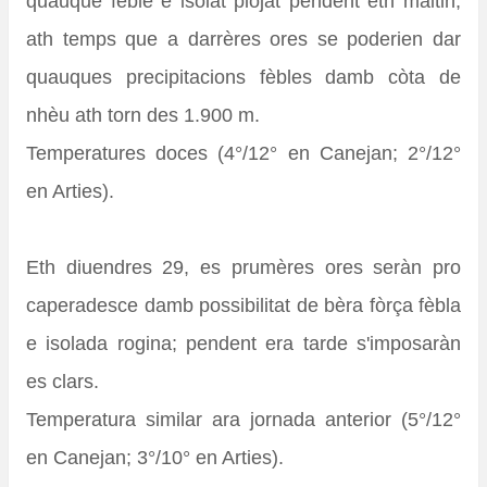
quauque fèble e isolat plojat pendent eth maitin,
ath temps que a darrères ores se poderien dar
quauques precipitacions fèbles damb còta de
nhèu ath torn des 1.900 m.
Temperatures doces (4°/12° en Canejan; 2°/12°
en Arties).
Eth diuendres 29, es prumères ores seràn pro
caperadesce damb possibilitat de bèra fòrça fèbla
e isolada rogina; pendent era tarde s'imposaràn
es clars.
Temperatura similar ara jornada anterior (5°/12°
en Canejan; 3°/10° en Arties).