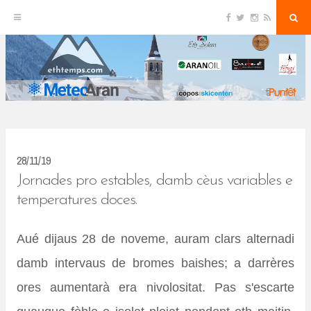
F
T
I
R
S
S
a
w
n
S
e
c
i
s
S
a
k
e
t
t
r
b
t
a
c
o
e
g
h
i
o
r
r
k
a
p
m
t
o
c
28/11/19
o
Jornades pro estables, damb cèus variables e
n
temperatures doces.
t
Aué dijaus 28 de noveme, auram clars alternadi
e
damb intervaus de bromes baishes; a darrères
n
ores aumentarà era nivolositat. Pas s'escarte
t