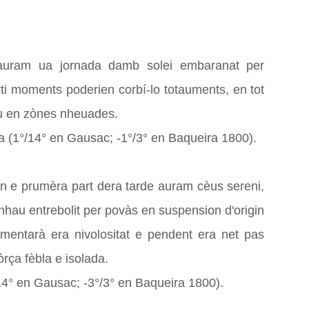
auram ua jornada damb solei embaranat per
rti moments poderien corbí-lo totauments, en tot
èu en zònes nheuades.
 (1°/14° en Gausac; -1°/3° en Baqueira 1800).
in e prumèra part dera tarde auram cèus sereni,
hau entrebolit per povàs en suspension d'origin
umentarà era nivolositat e pendent era net pas
òrça fèbla e isolada.
4° en Gausac; -3°/3° en Baqueira 1800).