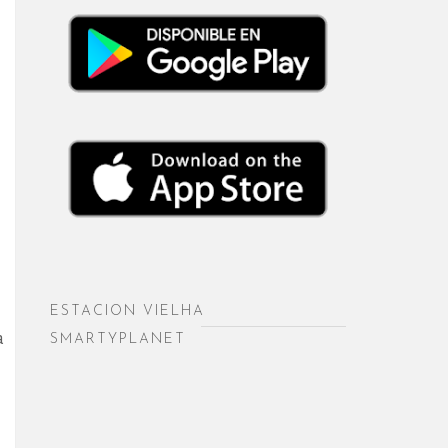
ESTACION VIELHA
a
SMARTYPLANET