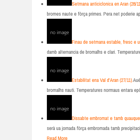
Setmana anticiclonica en Aran (28/1
bromes naute e fòrça primes. Pera net poderie 
Finau de setmana estable, fresc e u
damb alternancia de bromalhs e clari. Temperatu
Estabilitat ena Val d'Aran (27/11).
Aué
bromalhs nauti. Temperatures normaus entara ep
Dissabte embromat e tamb quauques 
serà ua jornada fòrça embromada tamb precipitac
Read More