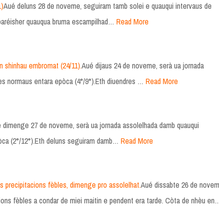
1)
Aué deluns 28 de noveme, seguiram tamb solei e quauqui intervaus de
aparéisher quauqua bruma escampilhad…
Read More
n shinhau embromat (24/11).
Aué dijaus 24 de noveme, serà ua jornada
res normaus entara epòca (4°/9°).Eth diuendres …
Read More
 dimenge 27 de noveme, serà ua jornada assolelhada damb quauqui
òca (2°/12°).Eth deluns seguiram damb…
Read More
precipitacions fèbles, dimenge pro assolelhat.
Aué dissabte 26 de nove
ions fèbles a condar de miei maitin e pendent era tarde. Còta de nhèu en