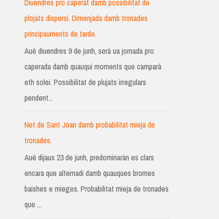
Diuendres pro caperat damb possibilitat de
plojats dispersi. Dimenjada damb tronades
principauments de tarde.
Aué diuendres 9 de junh, serà ua jornada pro
caperada damb quauqui moments que camparà
eth solei. Possibilitat de plujats irregulars
pendent...
Net de Sant Joan damb probabilitat mieja de
tronades.
Aué dijaus 23 de junh, predominaràn es clars
encara que alternadi damb quauques bromes
baishes e mieges. Probabilitat mieja de tronades
que ...