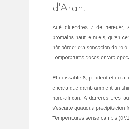
t
d'Aran.
Aué diuendres 7 de hereuèr, 
bromalhs nauti e mieis, qu'en cè
hèr pèrder era sensacion de rel
Temperatures doces entara epòca
Eth dissabte 8, pendent eth mait
encara que damb ambient un shin
nòrd-african. A darrères ores a
s'escarte quauqua precipitacion f
Temperatures sense cambis (0°/1