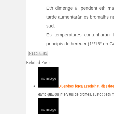
Eth dimenge 9, pendent eth mai
tarde aumentaràn es bromalhs na
sud.
Es temperatures contunharàn 
principis de hereuèr (1°/16° en G
Related Posts:
Diuendres fòrça assolelhat, dissab
damb quauqui intervaus de bromes, sustot peth 