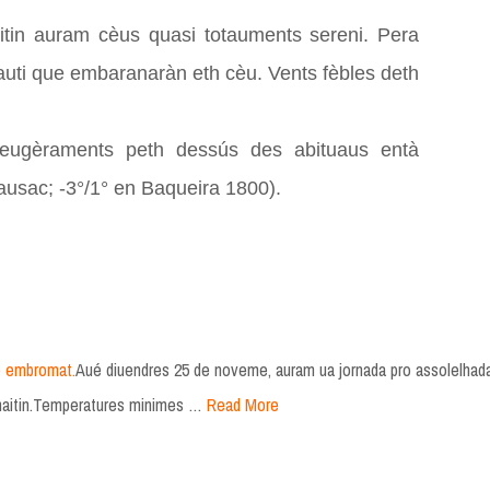
tin auram cèus quasi totauments sereni. Pera
uti que embaranaràn eth cèu. Vents fèbles deth
leugèraments peth dessús des abituaus entà
ausac; -3°/1° en Baqueira 1800).
te embromat.
Aué diuendres 25 de noveme, auram ua jornada pro assolelhad
maitin.Temperatures minimes …
Read More