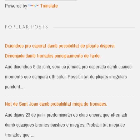
Powered by
Translate
POPULAR POSTS
Diuendres pro caperat damb possibilitat de plojats dispersi.
Dimenjada damb tronades principauments de tarde.
Aué diuendres 9 de junh, serà ua jornada pro caperada damb quauqui
moments que camparà eth solei. Possibilitat de plujats irregulars
pendent...
Net de Sant Joan damb probabilitat mieja de tronades.
Aué dijaus 23 de junh, predominaràn es clars encara que alternadi
damb quauques bromes baishes e mieges. Probabilitat mieja de
tronades que ...