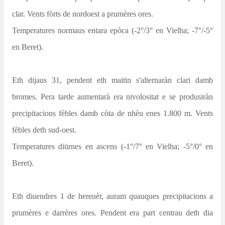
clar. Vents fòrts de nordoest a prumères ores.
Temperatures normaus entara epòca (-2°/3° en Vielha; -7°/-5°
en Beret).
Eth dijaus 31, pendent eth maitin s'alternaràn clari damb
bromes. Pera tarde aumentarà era nivolositat e se produsiràn
precipitacions fèbles damb còta de nhèu enes 1.800 m. Vents
fèbles deth sud-oest.
Temperatures diürnes en ascens (-1°/7° en Vielha; -5°/0° en
Beret).
Eth diuendres 1 de hereuèr, auram quauques precipitacions a
prumères e darrères ores. Pendent era part centrau deth dia