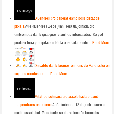
Diuendres pro caperat damb possibilitat de
plojats.
Aué diuendres 14 de junh, serà ua jornada pro
embromada damb quauques clarulhes intercalades. Se pòt
produsir bèra precipitacion fèbla e isolada pende…
Read More
Dissabte damb bromes en hons de Val e solei en
cap des montanhes.
…
Read More
Mitat de setmana pro assolelhada e damb
temperatures en ascens.
Aué dimèrcles 12 de junh, auram un
maitin assolelhat. Pera tarde se desvoloparàn bromalhs