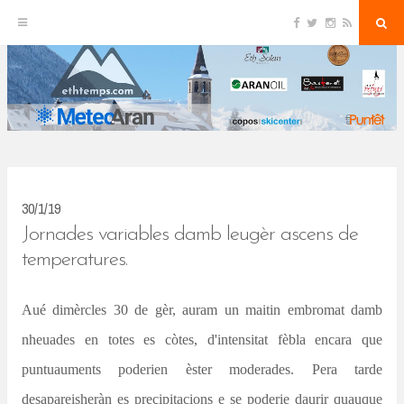
F
T
I
R
S
S
a
w
n
S
e
c
i
s
S
a
k
e
t
t
r
b
t
a
c
o
e
g
h
i
o
r
r
k
a
p
m
t
o
c
30/1/19
o
Jornades variables damb leugèr ascens de
n
temperatures.
t
Aué dimèrcles 30 de gèr, auram un maitin embromat damb
e
nheuades en totes es còtes, d'intensitat fèbla encara que
n
puntuauments poderien èster moderades. Pera tarde
t
desapareisheràn es precipitacions e se poderie daurir quauque