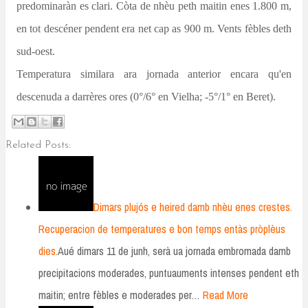
predominaràn es clari. Còta de nhèu peth maitin enes 1.800 m,
en tot descéner pendent era net cap as 900 m. Vents fèbles deth
sud-oest.
Temperatura similara ara jornada anterior encara qu'en
descenuda a darrères ores (0°/6° en Vielha; -5°/1° en Beret).
Related Posts:
Dimars plujós e heired damb nhèu enes crestes.
Recuperacion de temperatures e bon temps entàs pròplèus
dies.
Aué dimars 11 de junh, serà ua jornada embromada damb
precipitacions moderades, puntuauments intenses pendent eth
maitin; entre fèbles e moderades per…
Read More