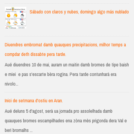
Sábado con claros y nubes, domingo algo más nublado
Diuendres embromat damb quauques precipitacions, milhor temps a
compdar deth dissabte pera tarde.
Aué diuendres 10 de mai, auram un maitin damb bromes de tipe baish
e miei e pas s'escarte bèra rogina. Pera tarde contunharà era
nivolo...
Inici de setmana d'ostiu en Aran.
Aué deluns 5 d'agost, serà ua jornada pro assolelhada damb
quauques bromes escampilhades ena zòna mès prigonda dera Val e
beri bromalhs ...