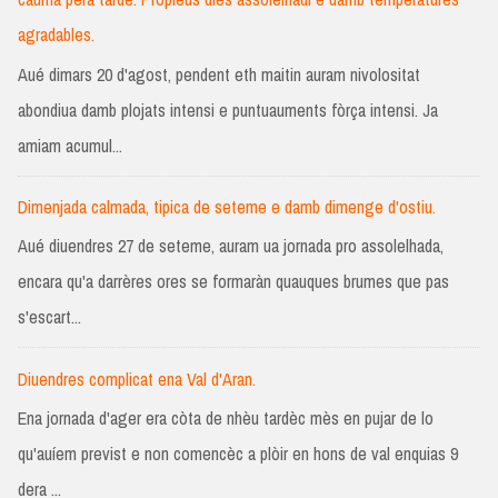
agradables.
Aué dimars 20 d'agost, pendent eth maitin auram nivolositat
abondiua damb plojats intensi e puntuauments fòrça intensi. Ja
amiam acumul...
Dimenjada calmada, tipica de seteme e damb dimenge d'ostiu.
Aué diuendres 27 de seteme, auram ua jornada pro assolelhada,
encara qu'a darrères ores se formaràn quauques brumes que pas
s'escart...
Diuendres complicat ena Val d'Aran.
Ena jornada d'ager era còta de nhèu tardèc mès en pujar de lo
qu'auíem previst e non comencèc a plòir en hons de val enquias 9
dera ...