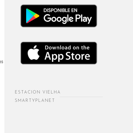
es
ESTACION VIELHA
SMARTYPLANET