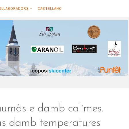
OLLABORADORS
CASTELLANO
umàs e damb calimes.
aus damb temperatures