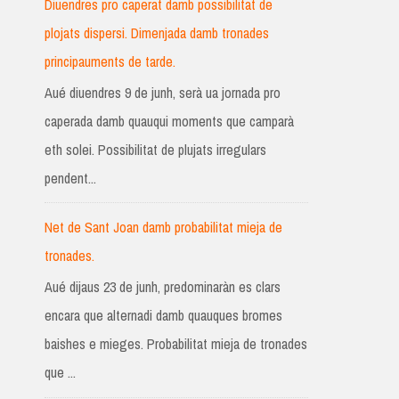
Diuendres pro caperat damb possibilitat de
plojats dispersi. Dimenjada damb tronades
principauments de tarde.
Aué diuendres 9 de junh, serà ua jornada pro
caperada damb quauqui moments que camparà
eth solei. Possibilitat de plujats irregulars
pendent...
Net de Sant Joan damb probabilitat mieja de
tronades.
Aué dijaus 23 de junh, predominaràn es clars
encara que alternadi damb quauques bromes
baishes e mieges. Probabilitat mieja de tronades
que ...