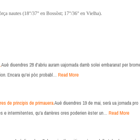
òrça nautes (18°/37° en Bossòst; 17°/36° en Vielha).
.
Aué diuendres 28 d'abriu auram uajornada damb solei embaranat per brom
ion. Encara qu'ei pòc probabl…
Read More
s de principis de primauera.
Aué diuendres 19 de mai, serà ua jornada pro
es e intermitentes, qu'a darrères ores poderien èster un…
Read More