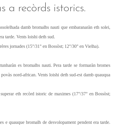
 a recòrds istorics.
assolelhada damb bromalhs nauti que embaranaràn eth solei,
a tarde. Vents loishi deth sud.
rères jornades (15°/31° en Bossòst; 12°/30° en Vielha).
ntunharàn es bromalhs nauti. Pera tarde se formaràn bromes
 povàs nord-african. Vents loishi deth sud-est damb quauqua
superar eth recòrd istoric de maximes (17°/37° en Bossòst;
imes e quauque bromalh de desvolopament pendent era tarde.