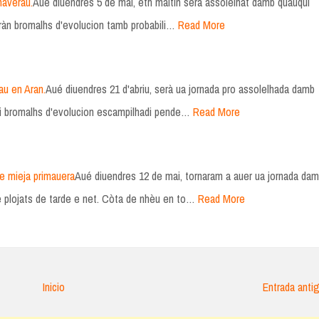
maverau.
Aué diuendres 5 de mai, eth maitin serà assolelhat damb quauqui
ràn bromalhs d'evolucion tamb probabili…
Read More
au en Aran.
Aué diuendres 21 d'abriu, serà ua jornada pro assolelhada damb
i bromalhs d'evolucion escampilhadi pende…
Read More
e mieja primauera
Aué diuendres 12 de mai, tornaram a auer ua jornada da
de plojats de tarde e net. Còta de nhèu en to…
Read More
Inicio
Entrada anti