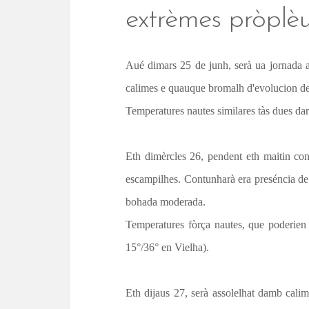
t
extrèmes pròplèus
Aué dimars 25 de junh, serà ua jornada 
calimes e quauque bromalh d'evolucion der
Temperatures nautes similares tàs dues dar
Eth dimèrcles 26, pendent eth maitin co
escampilhes. Contunharà era preséncia de
bohada moderada.
Temperatures fòrça nautes, que poderien 
15°/36° en Vielha).
Eth dijaus 27, serà assolelhat damb cal