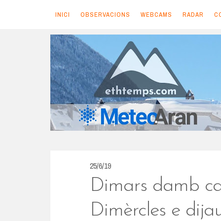
INICI
OBSERVACIONS
WEBCAMS
RADAR
C
S
k
i
p
t
o
c
o
n
25/6/19
t
Dimars damb ca
e
n
Dimèrcles e dij